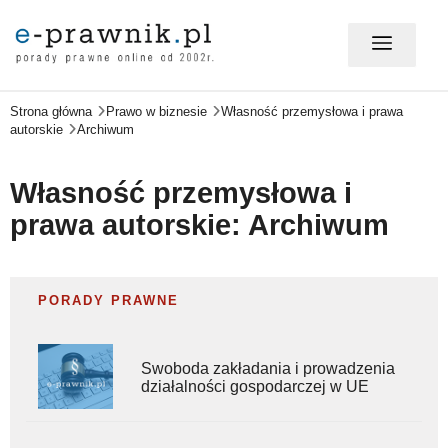
Strona główna
Prawo w biznesie
Własność przemysłowa i prawa
MÓJ E-PRAWNIK - LOGOWANIE
autorskie
Archiwum
PORADY PRAWNE ONLINE
Własność przemysłowa i
prawa autorskie: Archiwum
PRAWO NA CO DZIEŃ
PORADY PRAWNE
PRAWO W BIZNESIE
Swoboda zakładania i prowadzenia
działalności gospodarczej w UE
ZMIANY W PRAWIE