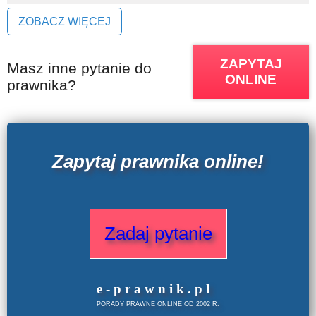
ZOBACZ WIĘCEJ
WZORY DOKUMENTÓW
ZAPYTAJ
Masz inne pytanie do
FORUM PRAWNE
ONLINE
prawnika?
Zapytaj prawnika online!
Zadaj pytanie
e
-prawnik
.
pl
PORADY PRAWNE ONLINE OD 2002 R.