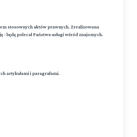
niem stosownych aktów prawnych. Zrealizowana
ję - będę polecał Państwa usługi wśród znajomych.
h artykułami i paragrafami.