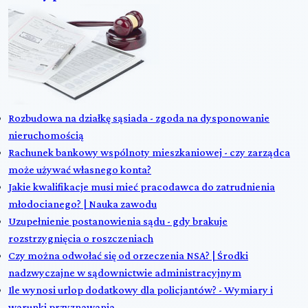
Rozbudowa na działkę sąsiada - zgoda na dysponowanie
nieruchomością
Rachunek bankowy wspólnoty mieszkaniowej - czy zarządca
może używać własnego konta?
Jakie kwalifikacje musi mieć pracodawca do zatrudnienia
młodocianego? | Nauka zawodu
Uzupełnienie postanowienia sądu - gdy brakuje
rozstrzygnięcia o roszczeniach
Czy można odwołać się od orzeczenia NSA? | Środki
nadzwyczajne w sądownictwie administracyjnym
Ile wynosi urlop dodatkowy dla policjantów? - Wymiary i
warunki przyznawania