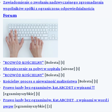
Zawiadomienie o zwołaniu nadzwyczajnego zgromadzenia
wspólników spółki z ograniczoną odpowiedzialnością
Forum
"ROZWÓD KOŚCIELNY"
[Bolesta] [1]
Ubezpieczenie za pobyt w szpitalu
[airone] [1]
"ROZWÓD KOŚCIELNY"
[Bolesta] [1]
Kościelny proces o nieważność małżeństwa
[Bolesta] [1]
Prawo jazdy bez egzaminów, kat.ABCDET z wpisami !!!
[egzaminyszybkie] [1]
Prawo jazdy bez egzaminów. Kat.ABCDET , z wpisami w word i
pwpw
[egzaminyszybkie] [2]