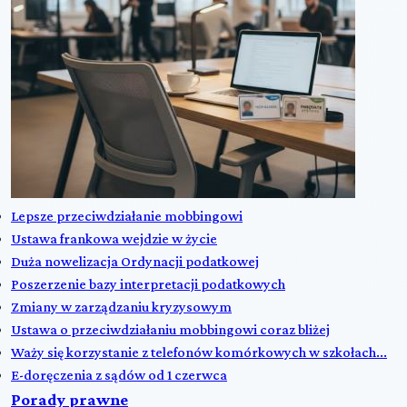
Lepsze przeciwdziałanie mobbingowi
Ustawa frankowa wejdzie w życie
Duża nowelizacja Ordynacji podatkowej
Poszerzenie bazy interpretacji podatkowych
Zmiany w zarządzaniu kryzysowym
Ustawa o przeciwdziałaniu mobbingowi coraz bliżej
Waży się korzystanie z telefonów komórkowych w szkołach...
E-doręczenia z sądów od 1 czerwca
Porady prawne