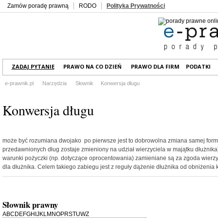
Zamów poradę prawną
RODO
Polityka Prywatności
ZADAJ PYTANIE
PRAWO NA CO DZIEŃ
PRAWO DLA FIRM
PODATKI
e-prawnik.pl
Narzędzia
Słownik
Konwersja długu
Konwersja długu
może być rozumiana dwojako  po pierwsze jest to dobrowolna zmiana samej formy
przedawnionych dług zostaje zmieniony na udział wierzyciela w majątku dłużnika
warunki pożyczki (np. dotyczące oprocentowania) zamieniane są za zgoda wierzyci
dla dłużnika. Celem takiego zabiegu jest z reguły dążenie dłużnika od obniżenia 
Słownik prawny
A
B
C
D
E
F
G
H
I
J
K
L
M
N
O
P
R
S
T
U
W
Z