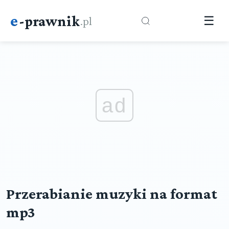
e
-prawnik
.pl
☰
ad
Przerabianie muzyki na format
mp3