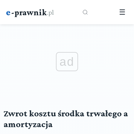
e
-prawnik
.pl
☰
ad
Zwrot kosztu środka trwałego a
amortyzacja