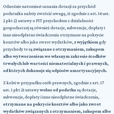
Odnośnie natomiast uznania dotacji za przychód
podatnika należy zwrócić uwagę, iż zgodnie z art. 14 ust.
2 pkt 2) ustawy o PIT przychodem z działalności
gospodarczej są również dotacje, subwencje, dopłaty i
inne nieodpłatne świadczenia otrzymane na pokrycie
kosztów albo jako zwrot wydatków,
z wyjątkiem
gdy
przychody te są
związane z otrzymaniem, zakupem
albo wytworzeniem we własnym zakresie środków
trwałych lub wartości niematerialnych i prawnych,
od których dokonuje się odpisów amortyzacyjnych.
Z kolei w przypadku osób prawnych, zgodnie z art. 17
ust. 1 pkt 21 ustawy
wolne od podatku
są dotacje,
subwencje, dopłaty i inne nieodpłatne świadczenia,
otrzymane na pokrycie kosztów albo jako zwrot
wydatków związanych z otrzymaniem, zakupem albo