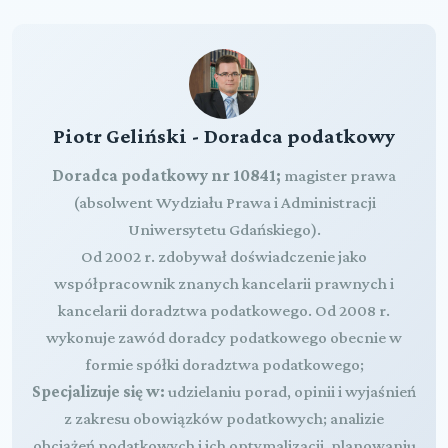
Piotr Geliński - Doradca podatkowy
Doradca podatkowy nr 10841;
magister prawa
(absolwent Wydziału Prawa i Administracji
Uniwersytetu Gdańskiego).
Od 2002 r. zdobywał doświadczenie jako
współpracownik znanych kancelarii prawnych i
kancelarii doradztwa podatkowego. Od 2008 r.
wykonuje zawód doradcy podatkowego obecnie w
formie spółki doradztwa podatkowego;
Specjalizuje się w:
udzielaniu porad, opinii i wyjaśnień
z zakresu obowiązków podatkowych; analizie
obciążeń podatkowych i ich optymalizacji, planowaniu