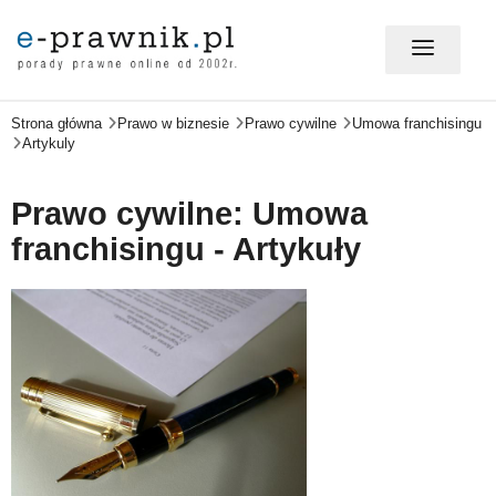
Strona główna
Prawo w biznesie
Prawo cywilne
Umowa franchisingu
MÓJ E-PRAWNIK - LOGOWANIE
Artykuly
PORADY PRAWNE ONLINE
Prawo cywilne: Umowa
franchisingu - Artykuły
PRAWO NA CO DZIEŃ
PRAWO W BIZNESIE
ZMIANY W PRAWIE