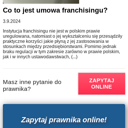
Co to jest umowa franchisingu?
WZORY DOKUMENTÓW
3.9.2024
FORUM PRAWNE
Instytucja franchisingu nie jest w polskim prawie
uregulowana, natomiast o jej wykształceniu się przesądziły
praktyczne korzyści jakie płyną z jej zastosowania w
stosunkach między przedsiębiorstwami. Pomimo jednak
braku regulacji w tym zakresie zarówno w prawie polskim,
jak i w innych ustawodawstwach, (...)
ZAPYTAJ
Masz inne pytanie do
ONLINE
prawnika?
Zapytaj prawnika online!