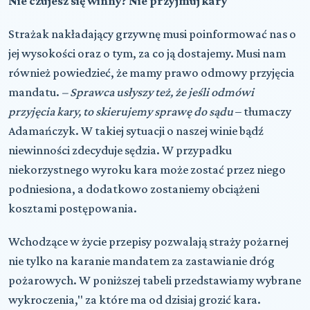
Nie czujesz się winny? Nie przyjmuj kary
Strażak nakładający grzywnę musi poinformować nas o
jej wysokości oraz o tym, za co ją dostajemy. Musi nam
również powiedzieć, że mamy prawo odmowy przyjęcia
mandatu.
– Sprawca usłyszy też, że jeśli odmówi
przyjęcia kary, to skierujemy sprawę do sądu
– tłumaczy
Adamańczyk. W takiej sytuacji o naszej winie bądź
niewinności zdecyduje sędzia. W przypadku
niekorzystnego wyroku kara może zostać przez niego
podniesiona, a dodatkowo zostaniemy obciążeni
kosztami postępowania.
Wchodzące w życie przepisy pozwalają straży pożarnej
nie tylko na karanie mandatem za zastawianie dróg
pożarowych. W poniższej tabeli przedstawiamy wybrane
wykroczenia," za które ma od dzisiaj grozić kara.