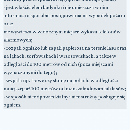
- jest właścicielem budynku i nie umieszcza w nim
informacji o sposobie postępowania na wypadek pożaru
oraz
nie wywiesza w widocznym miejscu wykazu telefonów
alarmowych;
- rozpali ognisko lub zapali papierosa na terenie lasu oraz
na łąkach, torfowiskach i wrzosowiskach, a także w
odległości do 100 metrów od nich (poza miejscami
wyznaczonymi do tego);
- wypala np. trawę czy słomę na polach, w odległości
mniejszej niż 100 metrów od m.in. zabudowań lub lasów;
- w sposób nieodpowiedzialny i nieostrożny posługuje się
ogniem.