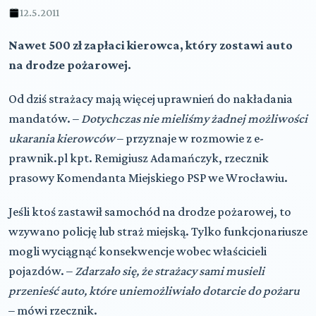
12.5.2011
Nawet 500 zł zapłaci kierowca, który zostawi auto
na drodze pożarowej.
Od dziś strażacy mają więcej uprawnień do nakładania
mandatów. –
Dotychczas nie mieliśmy żadnej możliwości
ukarania kierowców
– przyznaje w rozmowie z e-
prawnik.pl kpt. Remigiusz Adamańczyk, rzecznik
prasowy Komendanta Miejskiego PSP we Wrocławiu.
Jeśli ktoś zastawił samochód na drodze pożarowej, to
wzywano policję lub straż miejską. Tylko funkcjonariusze
mogli wyciągnąć konsekwencje wobec właścicieli
pojazdów. –
Zdarzało się, że strażacy sami musieli
przenieść auto, które uniemożliwiało dotarcie do pożaru
– mówi rzecznik.