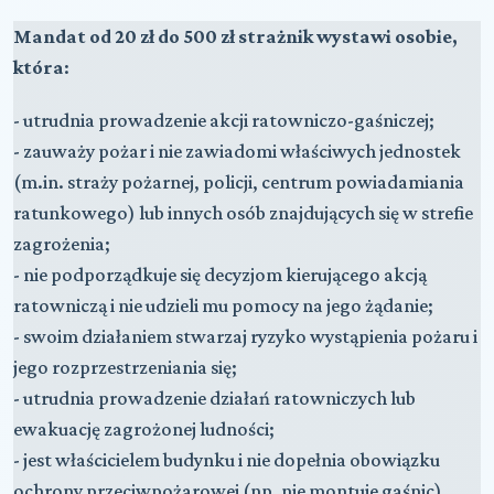
Mandat od 20 zł do 500 zł strażnik wystawi osobie,
która
:
- utrudnia prowadzenie akcji ratowniczo-gaśniczej;
- zauważy pożar i nie zawiadomi właściwych jednostek
(m.in. straży pożarnej, policji, centrum powiadamiania
ratunkowego) lub innych osób znajdujących się w strefie
zagrożenia;
- nie podporządkuje się decyzjom kierującego akcją
ratowniczą i nie udzieli mu pomocy na jego żądanie;
- swoim działaniem stwarzaj ryzyko wystąpienia pożaru i
jego rozprzestrzeniania się;
- utrudnia prowadzenie działań ratowniczych lub
ewakuację zagrożonej ludności;
- jest właścicielem budynku i nie dopełnia obowiązku
ochrony przeciwpożarowej (np. nie montuje gaśnic)