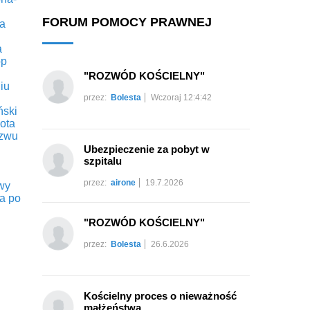
FORUM POMOCY PRAWNEJ
a
a
op
"ROZWÓD KOŚCIELNY"
iu
przez:
Bolesta
Wczoraj 12:4:42
ński
ota
ozwu
Ubezpieczenie za pobyt w
szpitalu
przez:
airone
19.7.2026
wy
a po
"ROZWÓD KOŚCIELNY"
przez:
Bolesta
26.6.2026
Kościelny proces o nieważność
małżeństwa