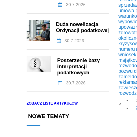
30.7.2026
sprzeda
umowa 
warunk
wypowie
Duża nowelizacja
upowazn
Ordynacji podatkowej
zdrowotn
okolicz
30.7.2026
kryzyso
numeru 
wniosek
Poszerzenie bazy
majątko
rozwod
interpretacji
pozwu d
podatkowych
zameldo
reklamac
30.7.2026
zawiesze
rozwodz
ZOBACZ LISTĘ ARTYKUŁÓW
<
NOWE TEMATY