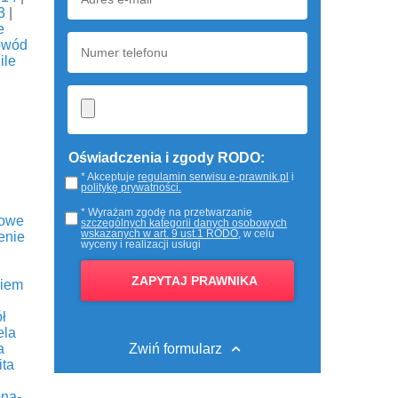
3
|
e
owód
ile
Oświadczenia i zgody RODO:
* Akceptuje
regulamin serwisu e-prawnik.pl
i
politykę prywatności.
* Wyrażam zgodę na przetwarzanie
dowe
szczególnych kategorii danych osobowych
wskazanych w art. 9 ust.1 RODO
, w celu
enie
wyceny i realizacji usługi
niem
ł
ela
a
Zwiń formularz
ita
na-