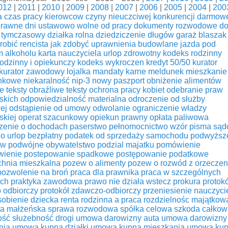
012
|
2011
|
2010
|
2009
|
2008
|
2007
|
2006
|
2005
|
2004
|
200
a
czas pracy kierowcow
czyny nieuczciwej konkurencji
darmow
prawne
dni ustawowo wolne od pracy
dokumenty rozwodowe
d
y tymczasowy
działka rolna
dziedziczenie długów
garaż blaszak
obić rencista
jak zdobyć uprawnienia budowlane
jazda pod
 alkoholu
karta nauczyciela urlop zdrowotny
kodeks rodzinny
odzinny i opiekunczy
kodeks wykroczen
kredyt 50/50
kurator
kurator zawodowy
lojalka
mandaty karne
meldunek
mieszkanie
nkowe
niekaralność
nip-3
nowy paszport
obniżenie alimentów
e teksty
obraźliwe teksty
ochrona pracy kobiet
odebranie praw
lskich
odpowiedzialność materialna
odroczenie od służby
ej
odstąpienie od umowy
odwolanie
ograniczenie władzy
skiej
operat szacunkowy
opiekun prawny
opłata paliwowa
zenie o dochodach
paserstwo
pełnomocnictwo wzór
pisma są
o urlop bezpłatny
podatek od sprzedaży samochodu
podwyższ
ów
podwójne obywatelstwo
podzial majatku
pomówienie
wienie
postepowanie spadkowe
postępowanie podatkowe
chnia mieszkalna
pozew o alimenty
pozew o rozwód z orzecze
pozwolenie na broń
praca dla prawnika
praca w szczególnych
ch
praktyka zawodowa
prawo nie działa wstecz
prokura
protokó
 odbiorczy
protokół zdawczo-odbiorczy
przeniesienie nauczyci
sobienie dziecka
renta rodzinna a praca
rozdzielnośc majątkow
ja małżeńska
sprawa rozwodowa
spółka celowa
szkoda całkow
ość
służebność drogi
umowa darowizny auta
umowa darowizny
nia
umowa kupna działki
umowa kupna mieszkania
umowa kup