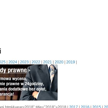
i
025
|
2024
|
2023
|
2022
|
2021
|
2020
|
2019
|
tagi.html&year=2018" title="2018">2018 |
2017
|
2016
|
2015
|
2