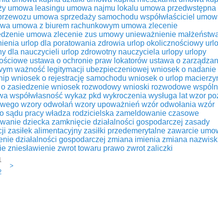
ży
umowa leasingu
umowa najmu lokalu
umowa przedwstępna
przewozu
umowa sprzedaży samochodu współwłaściciel
umow
owa
umowa z biurem rachunkowym
umowa zlecenie
dzenie
umowa zlecenie zus
umowy
unieważnienie małżeństw
ienia
urlop dla poratowania zdrowia
urlop okolicznościowy
url
y dla nauczycieli
urlop zdrowotny nauczyciela
urlopy
urlopy
nościowe
ustawa o ochronie praw lokatorów
ustawa o zarządzan
wym
ważność legitymacji ubezpieczeniowej
wniosek o nadanie
nip
wniosek o rejestrację samochodu
wniosek o urlop macierzy
 o zasiedzenie
wniosek rozwodowy
wnioski rozwodowe
wspóln
wa
współwłasność
wykaz pkd
wykroczenia
wysługa lat
wzor p
owego
wzory odwołań
wzory upoważnień
wzór odwołania
wzór
o sądu pracy
władza rodzicielska
zameldowanie czasowe
wanie dziecka
zamknięcie działalności gospodarczej
zasady
ji
zasiłek alimentacyjny
zasiłki przedemerytalne
zawarcie umo
nie działalności gospodarczej
zmiana imienia
zmiana nazwisk
ie
zniesławienie
zwrot towaru prawo
zwrot zaliczki
1
>
2