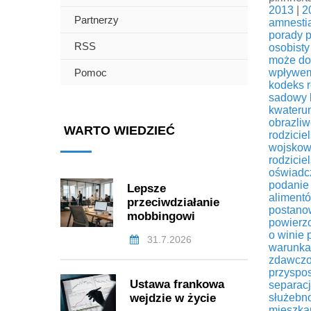
2013
|
2
Partnerzy
amnesti
porady 
RSS
osobist
może dor
Pomoc
wpływem
kodeks r
sadowy
kwateru
obrazliw
WARTO WIEDZIEĆ
rodzicie
wojskow
rodziciel
oświadc
podanie 
Lepsze
aliment
przeciwdziałanie
postano
mobbingowi
powierz
o winie
31.7.2026
warunka
zdawczo
przyspo
Ustawa frankowa
separac
wejdzie w życie
służebn
mieszka