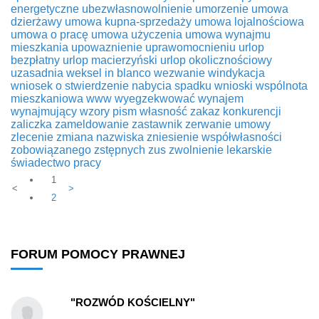
energetyczne
ubezwłasnowolnienie
umorzenie
umowa
dzierżawy
umowa kupna-sprzedaży
umowa lojalnościowa
umowa o pracę
umowa użyczenia
umowa wynajmu
mieszkania
upowaznienie
uprawomocnieniu
urlop
bezpłatny
urlop macierzyński
urlop okolicznościowy
uzasadnia
weksel in blanco
wezwanie
windykacja
wniosek o stwierdzenie nabycia spadku
wnioski
wspólnota
mieszkaniowa
www
wyegzekwować
wynajem
wynajmujący
wzory pism
własność
zakaz konkurencji
zaliczka
zameldowanie
zastawnik
zerwanie umowy
zlecenie
zmiana nazwiska
zniesienie współwłasności
zobowiązanego
zstępnych
zus
zwolnienie lekarskie
świadectwo pracy
1
<
>
2
FORUM POMOCY PRAWNEJ
"ROZWÓD KOŚCIELNY"