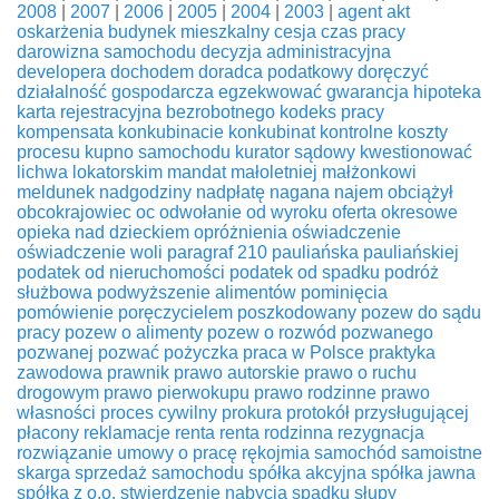
2008
|
2007
|
2006
|
2005
|
2004
|
2003
|
agent
akt
oskarżenia
budynek mieszkalny
cesja
czas pracy
darowizna samochodu
decyzja administracyjna
developera
dochodem
doradca podatkowy
doręczyć
działalność gospodarcza
egzekwować
gwarancja
hipoteka
karta rejestracyjna bezrobotnego
kodeks pracy
kompensata
konkubinacie
konkubinat
kontrolne
koszty
procesu
kupno samochodu
kurator sądowy
kwestionować
lichwa
lokatorskim
mandat
małoletniej
małżonkowi
meldunek
nadgodziny
nadpłatę
nagana
najem
obciążył
obcokrajowiec
oc
odwołanie od wyroku
oferta
okresowe
opieka nad dzieckiem
opróżnienia
oświadczenie
oświadczenie woli
paragraf 210
pauliańska
pauliańskiej
podatek od nieruchomości
podatek od spadku
podróż
służbowa
podwyższenie alimentów
pominięcia
pomówienie
poręczycielem
poszkodowany
pozew do sądu
pracy
pozew o alimenty
pozew o rozwód
pozwanego
pozwanej
pozwać
pożyczka
praca w Polsce
praktyka
zawodowa
prawnik
prawo autorskie
prawo o ruchu
drogowym
prawo pierwokupu
prawo rodzinne
prawo
własności
proces cywilny
prokura
protokół
przysługującej
płacony
reklamacje
renta
renta rodzinna
rezygnacja
rozwiązanie umowy o pracę
rękojmia
samochód
samoistne
skarga
sprzedaż samochodu
spółka akcyjna
spółka jawna
spółka z o.o.
stwierdzenie nabycia spadku
słupy