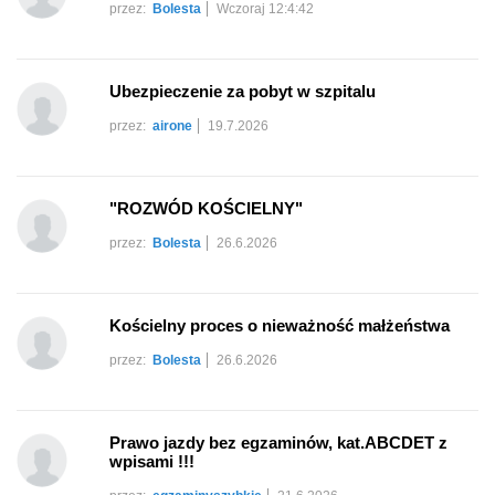
przez:
Bolesta
Wczoraj 12:4:42
Ubezpieczenie za pobyt w szpitalu
przez:
airone
19.7.2026
"ROZWÓD KOŚCIELNY"
przez:
Bolesta
26.6.2026
Kościelny proces o nieważność małżeństwa
przez:
Bolesta
26.6.2026
Prawo jazdy bez egzaminów, kat.ABCDET z
wpisami !!!