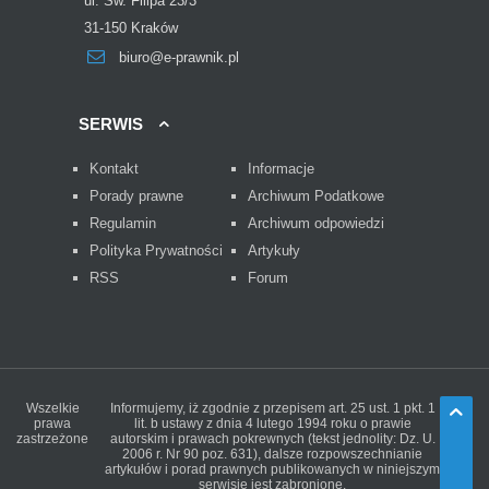
ul. Św. Filipa 23/3
31-150 Kraków
biuro@e-prawnik.pl
SERWIS
Kontakt
Informacje
Porady prawne
Archiwum Podatkowe
Regulamin
Archiwum odpowiedzi
Polityka Prywatności
Artykuły
RSS
Forum
Wszelkie
Informujemy, iż zgodnie z przepisem art. 25 ust. 1 pkt. 1
prawa
lit. b ustawy z dnia 4 lutego 1994 roku o prawie
zastrzeżone
autorskim i prawach pokrewnych (tekst jednolity: Dz. U.
2006 r. Nr 90 poz. 631), dalsze rozpowszechnianie
artykułów i porad prawnych publikowanych w niniejszym
serwisie jest zabronione.