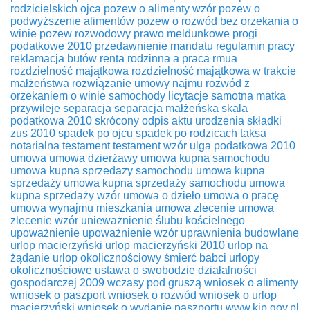
rodzicielskich ojca
pozew o alimenty wzór
pozew o
podwyższenie alimentów
pozew o rozwód bez orzekania o
winie
pozew rozwodowy
prawo meldunkowe
progi
podatkowe 2010
przedawnienie mandatu
regulamin pracy
reklamacja butów
renta rodzinna a praca
rmua
rozdzielność majątkowa
rozdzielność majątkowa w trakcie
małżeństwa
rozwiązanie umowy najmu
rozwód z
orzekaniem o winie
samochody licytacje
samotna matka
przywileje
separacja
separacja małżeńska
skala
podatkowa 2010
skrócony odpis aktu urodzenia
składki
zus 2010
spadek po ojcu
spadek po rodzicach
taksa
notarialna
testament
testament wzór
ulga podatkowa 2010
umowa
umowa dzierżawy
umowa kupna samochodu
umowa kupna sprzedazy samochodu
umowa kupna
sprzedaży
umowa kupna sprzedaży samochodu
umowa
kupna sprzedaży wzór
umowa o dzieło
umowa o pracę
umowa wynajmu mieszkania
umowa zlecenie
umowa
zlecenie wzór
unieważnienie ślubu kościelnego
upoważnienie
upoważnienie wzór
uprawnienia budowlane
urlop macierzyński
urlop macierzyński 2010
urlop na
żądanie
urlop okolicznościowy śmierć babci
urlopy
okolicznościowe
ustawa o swobodzie działalności
gospodarczej 2009
wczasy pod gruszą
wniosek o alimenty
wniosek o paszport
wniosek o rozwód
wniosek o urlop
macierzyński
wniosek o wydanie paszportu
www.kip.gov.pl