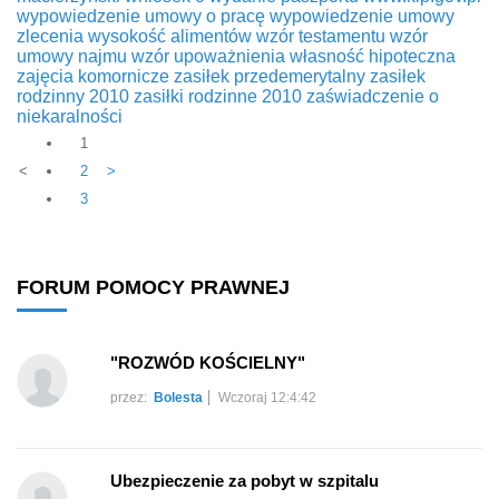
wypowiedzenie umowy o pracę
wypowiedzenie umowy
zlecenia
wysokość alimentów
wzór testamentu
wzór
umowy najmu
wzór upoważnienia
własność hipoteczna
zajęcia komornicze
zasiłek przedemerytalny
zasiłek
rodzinny 2010
zasiłki rodzinne 2010
zaświadczenie o
niekaralności
1
<
2
>
3
FORUM POMOCY PRAWNEJ
"ROZWÓD KOŚCIELNY"
przez:
Bolesta
Wczoraj 12:4:42
Ubezpieczenie za pobyt w szpitalu