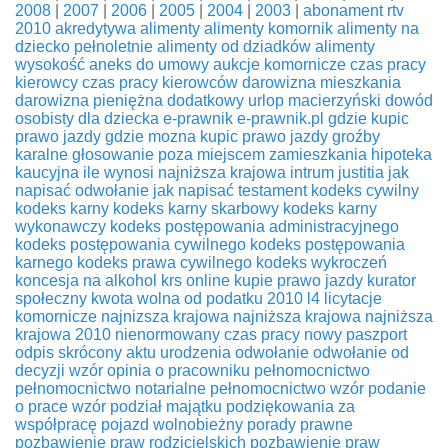
2008
|
2007
|
2006
|
2005
|
2004
|
2003
|
abonament rtv
2010
akredytywa
alimenty
alimenty komornik
alimenty na
dziecko pełnoletnie
alimenty od dziadków
alimenty
wysokość
aneks do umowy
aukcje komornicze
czas pracy
kierowcy
czas pracy kierowców
darowizna mieszkania
darowizna pieniężna
dodatkowy urlop macierzyński
dowód
osobisty dla dziecka
e-prawnik
e-prawnik.pl
gdzie kupic
prawo jazdy
gdzie mozna kupic prawo jazdy
groźby
karalne
głosowanie poza miejscem zamieszkania
hipoteka
kaucyjna
ile wynosi najniższa krajowa
intrum justitia
jak
napisać odwołanie
jak napisać testament
kodeks cywilny
kodeks karny
kodeks karny skarbowy
kodeks karny
wykonawczy
kodeks postępowania administracyjnego
kodeks postępowania cywilnego
kodeks postępowania
karnego
kodeks prawa cywilnego
kodeks wykroczeń
koncesja na alkohol
krs online
kupie prawo jazdy
kurator
społeczny
kwota wolna od podatku 2010
l4
licytacje
komornicze
najnizsza krajowa
najniższa krajowa
najniższa
krajowa 2010
nienormowany czas pracy
nowy paszport
odpis skrócony aktu urodzenia
odwołanie
odwołanie od
decyzji wzór
opinia o pracowniku
pełnomocnictwo
pełnomocnictwo notarialne
pełnomocnictwo wzór
podanie
o prace wzór
podział majątku
podziękowania za
współpracę
pojazd wolnobieżny
porady prawne
pozbawienie praw rodzicielskich
pozbawienie praw