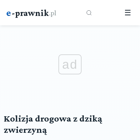
e
-prawnik
.pl
☰
ad
Kolizja drogowa z dziką
zwierzyną