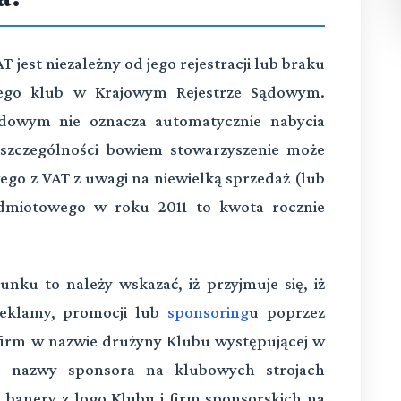
jest niezależny od jego rejestracji lub braku
ącego klub w Krajowym Rejestrze Sądowym.
ądowym nie oznacza automatycznie nabycia
szczególności bowiem stowarzyszenie może
ego z VAT z uwagi na niewielką sprzedaż (lub
podmiotowego w roku 2011 to kwota rocznie
nku to należy wskazać, iż przyjmuje się, iż
reklamy, promocji lub
sponsoring
u poprzez
firm w nazwie drużyny Klubu występującej w
ub nazwy sponsora na klubowych strojach
 banery z logo Klubu i firm sponsorskich na