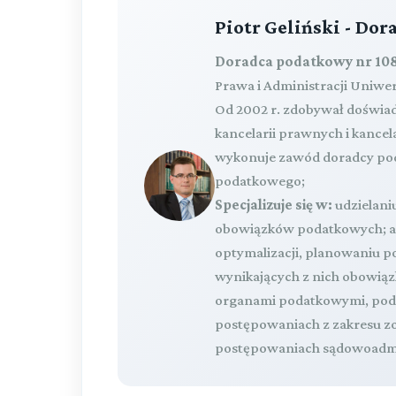
Piotr Geliński - Do
Doradca podatkowy nr 108
Prawa i Administracji Uniwe
Od 2002 r. zdobywał doświa
kancelarii prawnych i kance
wykonuje zawód doradcy pod
podatkowego;
Specjalizuje się w:
udzielaniu
obowiązków podatkowych; ana
optymalizacji, planowaniu
wynikających z nich obowią
organami podatkowymi, podc
postępowaniach z zakresu z
postępowaniach sądowoadmi