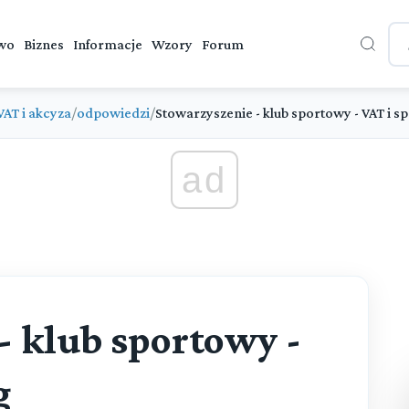
wo
Biznes
Informacje
Wzory
Forum
VAT i akcyza
/
odpowiedzi
/
Stowarzyszenie - klub sportowy - VAT i s
ad
- klub sportowy -
g