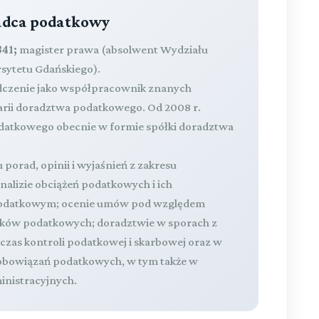
radca podatkowy
41;
magister prawa (absolwent Wydziału
rsytetu Gdańskiego).
dczenie jako współpracownik znanych
larii doradztwa podatkowego. Od 2008 r.
atkowego obecnie w formie spółki doradztwa
 porad, opinii i wyjaśnień z zakresu
lizie obciążeń podatkowych i ich
 podatkowym; ocenie umów pod względem
zków podatkowych; doradztwie w sporach z
zas kontroli podatkowej i skarbowej oraz w
obowiązań podatkowych, w tym także w
nistracyjnych.