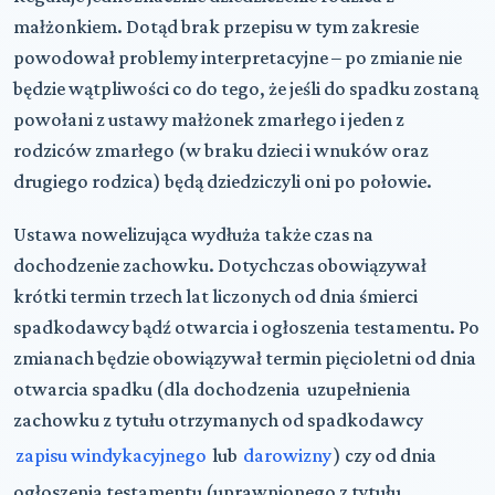
małżonkiem. Dotąd brak przepisu w tym zakresie
powodował problemy interpretacyjne – po zmianie nie
będzie wątpliwości co do tego, że jeśli do spadku zostaną
powołani z ustawy małżonek zmarłego i jeden z
rodziców zmarłego (w braku dzieci i wnuków oraz
drugiego rodzica) będą dziedziczyli oni po połowie.
Ustawa nowelizująca wydłuża także czas na
dochodzenie zachowku. Dotychczas obowiązywał
krótki termin trzech lat liczonych od dnia śmierci
spadkodawcy bądź otwarcia i ogłoszenia testamentu. Po
zmianach będzie obowiązywał termin pięcioletni od dnia
otwarcia spadku (dla dochodzenia uzupełnienia
zachowku z tytułu otrzymanych od spadkodawcy
zapisu windykacyjnego
lub
darowizny
) czy od dnia
ogłoszenia testamentu (uprawnionego z tytułu