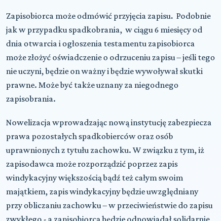
Zapisobiorca może odmówić przyjęcia zapisu. Podobnie
jak w przypadku spadkobrania, w ciągu 6 miesięcy od
dnia otwarcia i ogłoszenia testamentu zapisobiorca
może złożyć oświadczenie o odrzuceniu zapisu – jeśli tego
nie uczyni, będzie on ważny i będzie wywoływał skutki
prawne. Może być także uznany za niegodnego
zapisobrania.
Nowelizacja wprowadzając nową instytucję zabezpiecza
prawa pozostałych spadkobierców oraz osób
uprawnionych z tytułu zachowku. W związku z tym, iż
zapisodawca może rozporządzić poprzez zapis
windykacyjny większością bądź też całym swoim
majątkiem, zapis windykacyjny będzie uwzględniany
przy obliczaniu zachowku – w przeciwieństwie do zapisu
zwykłego - a zapisobiorca będzie odpowiadał solidarnie