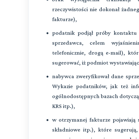
rzeczywistości nie dokonał żadne
fakturze),
podatnik podjął próby kontaktu
sprzedawca, celem wyjaśnieni
telefonicznie, drogą e-mail), kt
sugerować, iż podmiot wystawiający
nabywca zweryfikował dane sprzeda
Wykazie podatników, jak też in
ogólnodostępnych bazach dotycząc
KRS itp.),
w otrzymanej fakturze pojawiają s
składniowe itp.), które sugerują