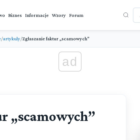
wo
Biznes
Informacje
Wzory
Forum
e
/
artykuly
/
Zgłaszanie faktur „scamowych”
ad
tur „scamowych”