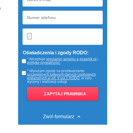
ę
Oświadczenia i zgody RODO:
* Akceptuje
regulamin serwisu e-prawnik.pl
i
politykę prywatności.
* Wyrażam zgodę na przetwarzanie
szczególnych kategorii danych osobowych
wskazanych w art. 9 ust.1 RODO
, w celu
wyceny i realizacji usługi
Zwiń formularz