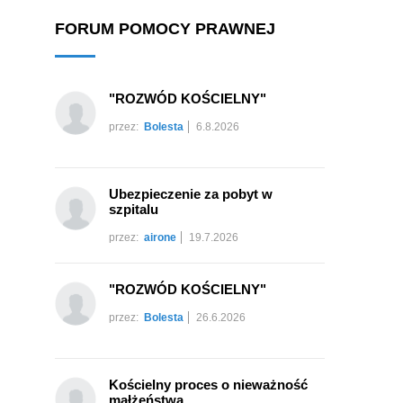
FORUM POMOCY PRAWNEJ
"ROZWÓD KOŚCIELNY"
przez:
Bolesta
6.8.2026
Ubezpieczenie za pobyt w
szpitalu
przez:
airone
19.7.2026
"ROZWÓD KOŚCIELNY"
przez:
Bolesta
26.6.2026
Kościelny proces o nieważność
małżeństwa