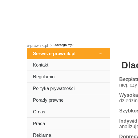
e-prawnik.pl
Dlaczego my?
Serwis e-prawnik.pl
Dla
Kontakt
Regulamin
Bezpła
niej, cz
Polityka prywatności
Wysoka
Porady prawne
dziedzi
Szybko
O nas
Indywid
Praca
analizuj
Reklama
Doprecy