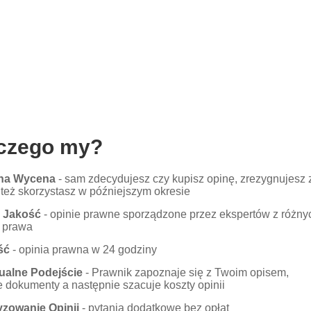
czego my?
tna Wycena
- sam zdecydujesz czy kupisz opinę, zrezygnujesz 
y też skorzystasz w późniejszym okresie
 Jakość
- opinie prawne sporządzone przez ekspertów z różny
n prawa
ść
- opinia prawna w 24 godziny
ualne Podejście
- Prawnik zapoznaje się z Twoim opisem,
e dokumenty a następnie szacuje koszty opinii
zowanie Opinii
- pytania dodatkowe bez opłat