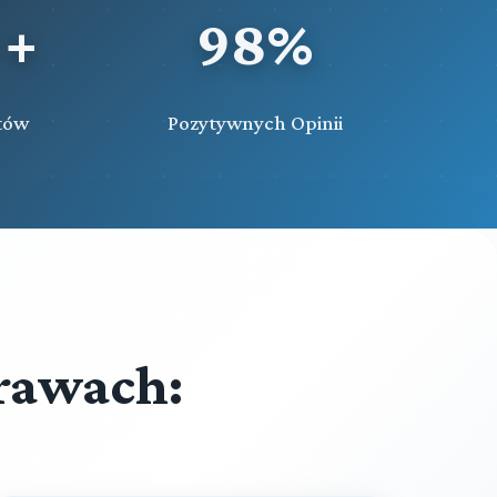
 +
98%
Rozdział 64 (art. 593 - 601)
Wystąpienie o wydanie lub przewóz
osób ściganych lub skazanych
przebywających za granicą oraz o
tów
Pozytywnych Opinii
wydanie przedmiotów
Rozdział 65 (art. 602 - 607)
Wydanie oraz przewóz osób ściganych
albo skazanych lub wydanie
przedmiotów na wniosek państw
obcych
Rozdział 65a. (art. 607a - 607j)
Wystąpienie do państwa
członkowskiego Unii Europejskiej o
rawach:
przekazanie osoby ściganej na
podstawie europejskiego nakazu
aresztowania
Rozdział 65b. (art. 607k - 607zc)
Wystąpienie państwa członkowskiego