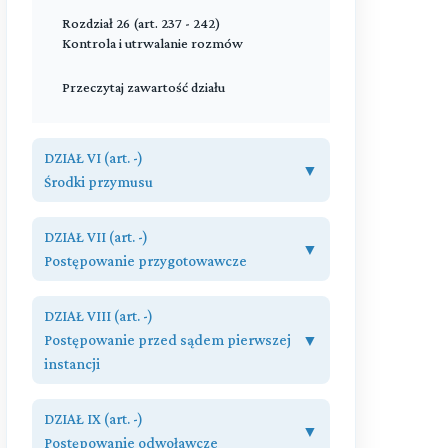
Rozdział 26 (art. 237 - 242)
Kontrola i utrwalanie rozmów
Przeczytaj zawartość działu
DZIAŁ VI (art. -)
▼
Środki przymusu
Rozdział 27 (art. 243 - 248)
DZIAŁ VII (art. -)
Zatrzymanie
▼
Postępowanie przygotowawcze
Rozdział 28 (art. 249 - 277)
Rozdział 33 (art. 297 - 302)
Środki zapobiegawcze
DZIAŁ VIII (art. -)
Przepisy ogólne
Postępowanie przed sądem pierwszej
▼
Rozdział 29 (art. 278 - 280)
instancji
Rozdział 34 (art. 303 - 308)
Poszukiwanie oskarżonego i list gończy
Wszczęcie śledztwa
Rozdział 40 (art. 337 - 347)
DZIAŁ IX (art. -)
Rozdział 30 (art. 281 - 284)
Wstępna kontrola oskarżenia
▼
Rozdział 35 (art. 309 - 320)
List żelazny
Postępowanie odwoławcze