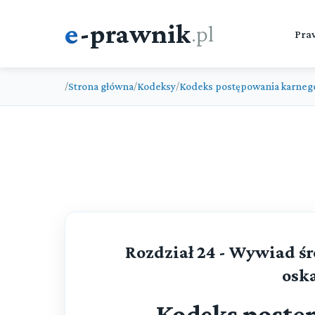
e
-prawnik
.pl
Pra
Strona główna
Kodeksy
Kodeks postępowania karneg
/
/
/
Rozdział 24 - Wywiad ś
osk
Kodeks postę