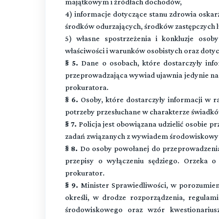
majątkowym i źródłach dochodów,
4) informacje dotyczące stanu zdrowia oskar
środków odurzających, środków zastępczych l
5) własne spostrzeżenia i konkluzje osob
właściwości i warunków osobistych oraz dot
§ 5.
Dane o osobach, które dostarczyły in
przeprowadzająca wywiad ujawnia jedynie na
prokuratora.
§ 6.
Osoby, które dostarczyły informacji w
potrzeby przesłuchane w charakterze świadkó
§ 7.
Policja jest obowiązana udzielić osobie
zadań związanych z wywiadem środowiskowym 
§ 8.
Do osoby powołanej do przeprowadzenia
przepisy o wyłączeniu sędziego. Orzeka 
prokurator.
§ 9.
Minister Sprawiedliwości, w porozumie
określi, w drodze rozporządzenia, regula
środowiskowego oraz wzór kwestionarius