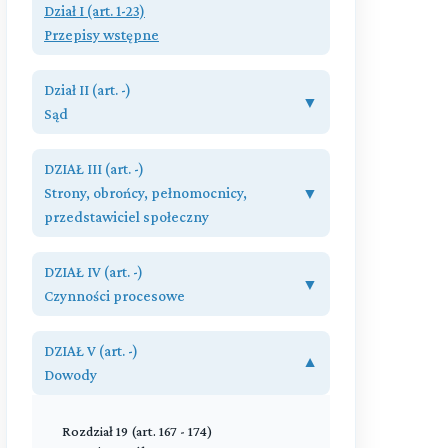
Dział I (art. 1-23)
Przepisy wstępne
Przeczytaj zawartość działu
Dział II (art. -)
▼
Sąd
Rozdział 1 (art. 24 - 39)
DZIAŁ III (art. -)
Właściwość i skład sądu
Strony, obrońcy, pełnomocnicy,
▼
przedstawiciel społeczny
Rozdział 2 (art. 40 - 44)
Wyłączenie sędziego
Rozdział 3 (art. 45 - 48)
DZIAŁ IV (art. -)
Oskarżyciel publiczny
▼
Przeczytaj zawartość działu
Czynności procesowe
Rozdział 4 (art. 49 - 52)
Rozdział 11 (art. 92 - 107)
Pokrzywdzony
DZIAŁ V (art. -)
Orzeczenia, zarządzenia i polecenia
▼
Dowody
Rozdział 5 (art. 53 - 58)
Rozdział 12 (art. 108 - 115)
Oskarżyciel posiłkowy
Narada i głosowanie
Rozdział 19 (art. 167 - 174)