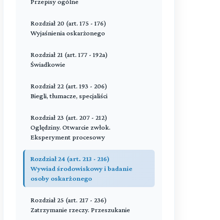
Przepisy ogólne
Rozdział 6 (art. 59 - 61)
Rozdział 13 (art. 116 - 121)
Oskarżyciel prywatny
Porządek czynności procesowych
Rozdział 20 (art. 175 - 176)
Wyjaśnienia oskarżonego
Rozdział 7 (art. 62 - 70)
Rozdział 14 (art. 122 - 127)
Powód cywilny
Terminy
Rozdział 21 (art. 177 - 192a)
Świadkowie
Rozdział 8 (art. 71 - 81)
Rozdział 15 (art. 128 - 142)
Oskarżony
Doręczenia
Rozdział 22 (art. 193 - 206)
Biegli, tłumacze, specjaliści
Rozdział 9 (art. 82 - 89)
Rozdział 16 (art. 143 - 155)
Obrońcy i pełnomocnicy
Protokoły
Rozdział 23 (art. 207 - 212)
Oględziny. Otwarcie zwłok.
Rozdział 10 (art. 90 - 91)
Rozdział 17 (art. 156 - 159)
Eksperyment procesowy
Przedstawiciel społeczny
Przeglądanie akt i sporządzanie
odpisów
Rozdział 24 (art. 213 - 216)
Przeczytaj zawartość działu
Wywiad środowiskowy i badanie
Rozdział 18 (art. 160 - 166)
osoby oskarżonego
Odtworzenie zaginionych lub
zniszczonych akt
Rozdział 25 (art. 217 - 236)
Zatrzymanie rzeczy. Przeszukanie
Przeczytaj zawartość działu