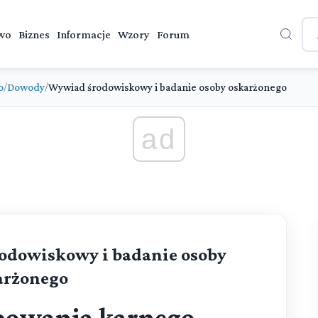
wo
Biznes
Informacje
Wzory
Forum
o
Dowody
Wywiad środowiskowy i badanie osoby oskarżonego
/
/
ad
rodowiskowy i badanie osoby
arżonego
powania karnego