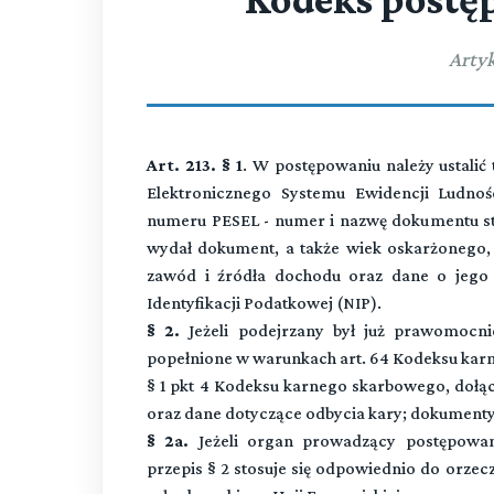
Artyk
Art. 213. § 1
.
W postępowaniu należy ustali
Elektronicznego Systemu Ewidencji Ludnoś
numeru PESEL - numer i nazwę dokumentu st
wydał dokument, a także wiek oskarżonego, 
zawód i źródła dochodu oraz dane o jego
Identyfikacji Podatkowej (NIP).
§ 2.
Jeżeli podejrzany był już prawomocnie
popełnione w warunkach art. 64 Kodeksu karn
§ 1 pkt 4 Kodeksu karnego skarbowego, dołąc
oraz dane dotyczące odbycia kary; dokumenty 
§ 2a.
Jeżeli organ prowadzący postępowan
przepis § 2 stosuje się odpowiednio do orze