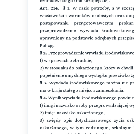
członkowskiego Unii Europejskiej.
Art. 214. § 1.
W razie potrzeby, a w szczeg
właściwości i warunków osobistych oraz do
postępowaniu przygotowawczym proku
przeprowadzenie wywiadu środowiskowe
uprawniony na podstawie odrębnych przepis
Policję.
§ 2.
Przeprowadzenie wywiadu środowiskoweg
1) w sprawach o zbrodnie,
2) w stosunku do oskarżonego, który w chwili 
popełnienie umyślnego występku przeciwko ży
§ 3.
Wywiadu środowiskowego można nie prz
ma w kraju stałego miejsca zamieszkania.
§ 4.
Wynik wywiadu środowiskowego powinien 
1) imię i nazwisko osoby przeprowadzającej w
2) imię i nazwisko oskarżonego,
3) zwięzły opis dotychczasowego życia os
oskarżonego, w tym rodzinnym, szkolnym 