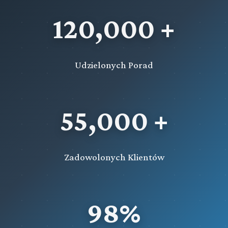
Rozdział 65c (art. 607zd - 607zg)
120,000 +
Wystąpienie do państwa członkowskiego Unii
Europejskiej o wykonanie środka zapobiegawczego
Rozdział 65d (art. 607zh - 607zn)
Wystąpienie państwa członkowskiego Unii Europejskiej o
Udzielonych Porad
wykonanie orzeczenia wydanego w celu zapewnienia
prawidłowego toku postępowania
Rozdział 66 (art. 608 - 611)
55,000 +
Przejęcie i przekazanie orzeczeń do wykonania
Rozdział 66a (art. 611fa - 611fe)
Wystąpienie do państwa członkowskiego Unii
Zadowolonych Klientów
Europejskiej o wykonanie orzeczenia dotyczącego
grzywny, środków karnych w postaci nawiązki lub
świadczenia pieniężnego lub też orzeczenia zasądzającego
od sprawcy koszty procesu
98%
Rozdział 66b (art. 611ff - 611fm)
Wystąpienie państwa członkowskiego Unii Europejskiej o