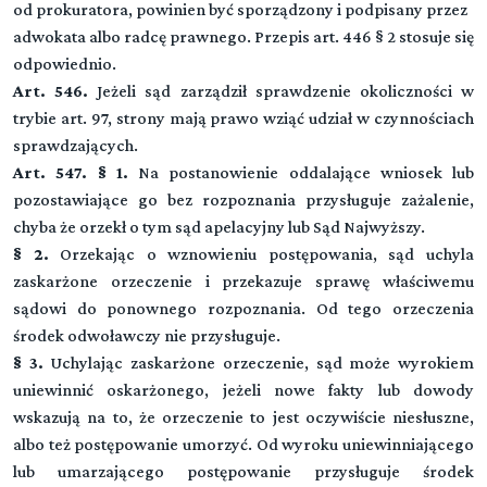
od prokuratora, powinien być sporządzony i podpisany przez
adwokata albo radcę prawnego. Przepis art. 446 § 2 stosuje się
odpowiednio.
Art. 546.
Jeżeli sąd zarządził sprawdzenie okoliczności w
trybie art. 97, strony mają prawo wziąć udział w czynnościach
sprawdzających.
Kodeks postępowania karnego
Art. 547. § 1.
Na postanowienie oddalające wniosek lub
pozostawiające go bez rozpoznania przysługuje zażalenie,
chyba że orzekł o tym sąd apelacyjny lub Sąd Najwyższy.
Dział I (art. 1-23)
§ 2.
Orzekając o wznowieniu postępowania, sąd uchyla
Przepisy wstępne
zaskarżone orzeczenie i przekazuje sprawę właściwemu
sądowi do ponownego rozpoznania. Od tego orzeczenia
Przeczytaj zawartość działu
Dział II (art. -)
środek odwoławczy nie przysługuje.
▼
Sąd
§ 3.
Uchylając zaskarżone orzeczenie, sąd może wyrokiem
uniewinnić oskarżonego, jeżeli nowe fakty lub dowody
Rozdział 1 (art. 24 - 39)
DZIAŁ III (art. -)
wskazują na to, że orzeczenie to jest oczywiście niesłuszne,
▼
Właściwość i skład sądu
Strony, obrońcy, pełnomocnicy, przedstawiciel społeczny
albo też postępowanie umorzyć. Od wyroku uniewinniającego
lub umarzającego postępowanie przysługuje środek
Rozdział 2 (art. 40 - 44)
Rozdział 3 (art. 45 - 48)