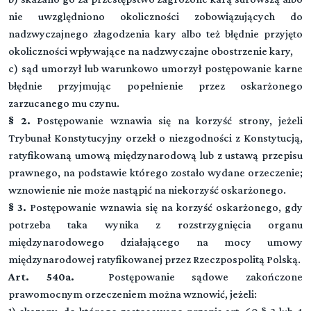
nie uwzględniono okoliczności zobowiązujących do
nadzwyczajnego złagodzenia kary albo też błędnie przyjęto
okoliczności wpływające na nadzwyczajne obostrzenie kary,
c) sąd umorzył lub warunkowo umorzył postępowanie karne
błędnie przyjmując popełnienie przez oskarżonego
zarzucanego mu czynu.
§ 2.
Postępowanie wznawia się na korzyść strony, jeżeli
Trybunał Konstytucyjny orzekł o niezgodności z Konstytucją,
ratyfikowaną umową międzynarodową lub z ustawą przepisu
prawnego, na podstawie którego zostało wydane orzeczenie;
wznowienie nie może nastąpić na niekorzyść oskarżonego.
§ 3.
Postępowanie wznawia się na korzyść oskarżonego, gdy
potrzeba taka wynika z rozstrzygnięcia organu
międzynarodowego działającego na mocy umowy
międzynarodowej ratyfikowanej przez Rzeczpospolitą Polską.
Art. 540a.
Postępowanie sądowe zakończone
prawomocnym orzeczeniem można wznowić, jeżeli: