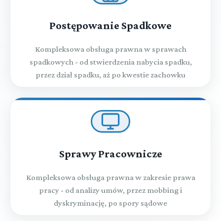
Wystąpienie do państwa członkowskiego Unii
Europejskiej o wykonanie orzeczenia skazującego na karę
Postępowanie Spadkowe
pozbawienia wolności z warunkowym zawieszeniem jej
wykonania, karę ograniczenia wolności, samoistnie
Kompleksowa obsługa prawna w sprawach
orzeczony środek karny, a także orzeczenia o
warunkowym
spadkowych - od stwierdzenia nabycia spadku,
przez dział spadku, aż po kwestie zachowku
Rozdział 66i (art. 611ud - 611uj)
Wystąpienie państwa członkowskiego Unii Europejskiej o
wykonanie orzeczenia karnego związanego z poddaniem
sprawcy próbie
Rozdział 67 (art. 612 - 615)
Przepisy końcowe
Sprawy Pracownicze
Przeczytaj zawartość działu
Kompleksowa obsługa prawna w zakresie prawa
pracy - od analizy umów, przez mobbing i
dyskryminację, po spory sądowe