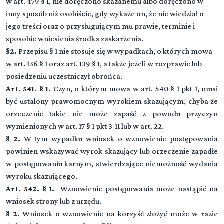
w art. 479 § 1, nie doręczono skazanemu albo doręczono w
inny sposób niż osobiście, gdy wykaże on, że nie wiedział o
jego treści oraz o przysługującym mu prawie, terminie i
sposobie wniesienia środka zaskarżenia.
§2.
Przepisu § 1 nie stosuje się w wypadkach, o których mowa
w art. 136 § 1 oraz art. 139 § 1, a także jeżeli w rozprawie lub
posiedzeniu uczestniczył obrońca.
Art. 541. § 1.
Czyn, o którym mowa w art. 540 § 1 pkt 1, musi
być ustalony prawomocnym wyrokiem skazującym, chyba że
orzeczenie takie nie może zapaść z powodu przyczyn
wymienionych w art. 17 § 1 pkt 3-11 lub w art. 22.
§ 2.
W tym wypadku wniosek o wznowienie postępowania
powinien wskazywać wyrok skazujący lub orzeczenie zapadłe
w postępowaniu karnym, stwierdzające niemożność wydania
wyroku skazującego.
Art. 542. § 1.
Wznowienie postępowania może nastąpić na
wniosek strony lub z urzędu.
§ 2.
Wniosek o wznowienie na korzyść złożyć może w razie