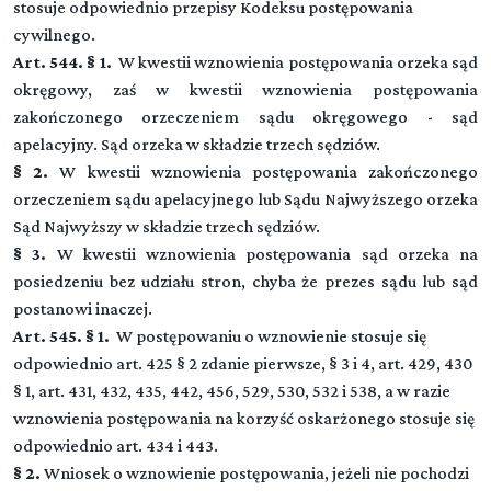
stosuje odpowiednio przepisy Kodeksu postępowania
cywilnego.
Art. 544. § 1.
W kwestii wznowienia postępowania orzeka sąd
okręgowy, zaś w kwestii wznowienia postępowania
zakończonego orzeczeniem sądu okręgowego - sąd
apelacyjny. Sąd orzeka w składzie trzech sędziów.
§ 2.
W kwestii wznowienia postępowania zakończonego
orzeczeniem sądu apelacyjnego lub Sądu Najwyższego orzeka
Sąd Najwyższy w składzie trzech sędziów.
§ 3.
W kwestii wznowienia postępowania sąd orzeka na
posiedzeniu bez udziału stron, chyba że prezes sądu lub sąd
postanowi inaczej.
Art. 545. § 1.
W postępowaniu o wznowienie stosuje się
odpowiednio art. 425 § 2 zdanie pierwsze, § 3 i 4, art. 429, 430
§ 1, art. 431, 432, 435, 442, 456, 529, 530, 532 i 538, a w razie
wznowienia postępowania na korzyść oskarżonego stosuje się
odpowiednio art. 434 i 443.
§ 2.
Wniosek o wznowienie postępowania, jeżeli nie pochodzi