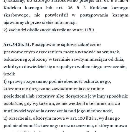
1) skazany, do którego zastosowano przepis art. 60 § 3 lub 4
Kodeksu karnego lub art. 36 § 3 Kodeksu karnego
skarbowego, nie potwierdził w postępowaniu karnym
ujawnionych przez siebie informacji.
2) zachodzi okoliczność określona w art. 11 § 3.
Art.
540b.
§1.
Postępowanie sądowe zakończone
prawomocnym orzeczeniem można wznowić na wniosek
oskarżonego, złożony w terminie zawitym miesiąca od dnia,
w którym dowiedział się o zapadłym wobec niego orzeczeniu,
jeżeli:
1)
sprawę rozpoznano pod nieobecność oskarżonego,
któremu nie doręczono zawiadomienia o terminie
posiedzenia lub rozprawy albo doręczono je w inny sposób niż
osobiście, gdy wykaże on, że nie wiedział o terminie oraz o
możliwości wydania orzeczenia pod jego nieobecność,
2)
orzeczenia, o którym mowa w art. 100 § 2 i 3, wydanego
pod nieobecność skazanego oraz orzeczenia, o którym mowa