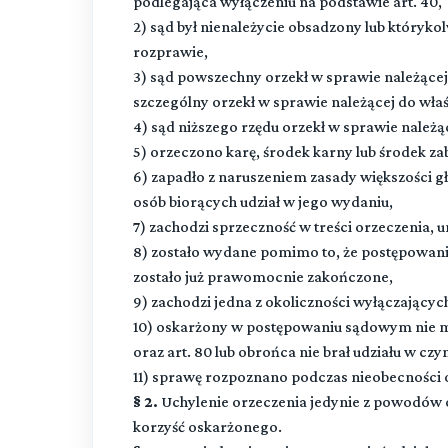
podlegająca wyłączeniu na podstawie art. 40,
2) sąd był nienależycie obsadzony lub którykol
rozprawie,
3) sąd powszechny orzekł w sprawie należącej
szczególny orzekł w sprawie należącej do wł
4) sąd niższego rzędu orzekł w sprawie należą
5) orzeczono karę, środek karny lub środek za
6) zapadło z naruszeniem zasady większości gł
osób biorących udział w jego wydaniu,
7) zachodzi sprzeczność w treści orzeczenia, 
8) zostało wydane pomimo to, że postępowani
zostało już prawomocnie zakończone,
9) zachodzi jedna z okoliczności wyłączających p
10) oskarżony w postępowaniu sądowym nie mia
oraz art. 80 lub obrońca nie brał udziału w cz
11) sprawę rozpoznano podczas nieobecności
§ 2.
Uchylenie orzeczenia jedynie z powodów ok
korzyść oskarżonego.