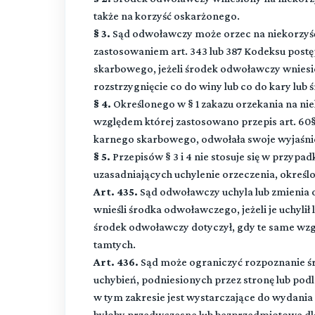
także na korzyść oskarżonego.
§ 3.
Sąd odwoławczy może orzec na niekorzyś
zastosowaniem art. 343 lub 387 Kodeksu post
skarbowego, jeżeli środek odwoławczy wniesi
rozstrzygnięcie co do winy lub co do kary lu
§ 4.
Określonego w § 1 zakazu orzekania na niek
względem której zastosowano przepis art. 60§ 
karnego skarbowego, odwołała swoje wyjaśnie
§ 5.
Przepisów § 3 i 4 nie stosuje się w przyp
uzasadniających uchylenie orzeczenia, określon
Art. 435.
Sąd odwoławczy uchyla lub zmienia 
wnieśli środka odwoławczego, jeżeli je uchyli
środek odwoławczy dotyczył, gdy te same wzg
tamtych.
Art. 436.
Sąd może ograniczyć rozpoznanie ś
uchybień, podniesionych przez stronę lub podl
w tym zakresie jest wystarczające do wydania
byłoby przedwczesne lub bezprzedmiotowe dl