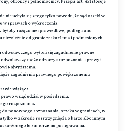
ony, obrońcy i pełnomocnicy. Przepis art. 451 stosuje
 nie uchyla się z tego tylko powodu, że sąd orzekł w
u w sprawach o wykroczenia.
y byłoby rażąco niesprawiedliwe, podlega ono
 niezależnie od granic zaskarżenia i podniesionych
a odwoławczego wyłoni się zagadnienie prawne
d odwoławczy może odroczyć rozpoznanie sprawy i
dowi Najwyższemu.
gnięcie zagadnienia prawnego powiększonemu
prawie wiążąca.
 prawo wziąć udział w posiedzeniu.
wego rozpoznania.
ę do ponownego rozpoznania, orzeka w granicach, w
u tylko w zakresie rozstrzygnięcia o karze albo innym
u oskarżonego lub umorzeniu postępowania.