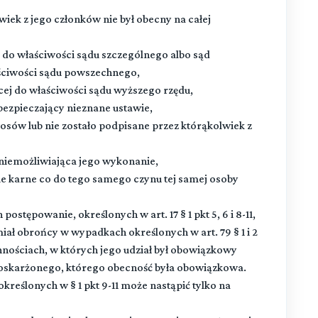
wiek z jego członków nie był obecny na całej
 do właściwości sądu szczególnego albo sąd
aściwości sądu powszechnego,
cej do właściwości sądu wyższego rzędu,
bezpieczający nieznane ustawie,
osów lub nie zostało podpisane przez którąkolwiek z
uniemożliwiająca jego wykonanie,
e karne co do tego samego czynu tej samej osoby
ostępowanie, określonych w art. 17 § 1 pkt 5, 6 i 8-11,
ł obrońcy w wypadkach określonych w art. 79 § 1 i 2
ynnościach, w których jego udział był obowiązkowy
 oskarżonego, którego obecność była obowiązkowa.
reślonych w § 1 pkt 9-11 może nastąpić tylko na