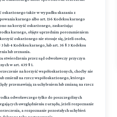
ć oskarżonego także w wypadku skazania z
ępowania karnego albo art. 156 Kodeksu karnego
ono na korzyść oskarżonego, zaskarżając
b środka karnego, objęte uprzednim porozumieniem
orzyść oskarżonego nie stosuje się, jeżeli osoba,
3 lub 4 Kodeksu karnego, lub art. 36 § 3 Kodeksu
nia lub zeznania.
adku stwierdzenia przez sąd odwoławczy przyczyn
ych w art. 439 § 1.
orzeczenie na korzyść współoskarżonych, choćby nie
ł lub zmienił na rzecz współoskarżonego, którego
lędy przemawiają za uchyleniem lub zmianą na rzecz
rodka odwoławczego tylko do poszczególnych
egających uwzględnieniu z urzędu, jeżeli rozpoznanie
 orzeczenia, a rozpoznanie pozostałych uchybień
a dalszego toku postępowania.