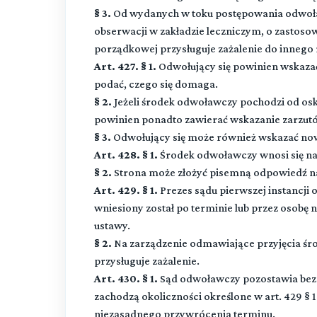
§ 3.
Od wydanych w toku postępowania odwoł
obserwacji w zakładzie leczniczym, o zastos
porządkowej przysługuje zażalenie do inneg
Art. 427. § 1.
Odwołujący się powinien wskazać 
podać, czego się domaga.
§ 2.
Jeżeli środek odwoławczy pochodzi od osk
powinien ponadto zawierać wskazanie zarzutó
§ 3.
Odwołujący się może również wskazać now
Art. 428. § 1.
Środek odwoławczy wnosi się na 
§ 2.
Strona może złożyć pisemną odpowiedź n
Art. 429. § 1.
Prezes sądu pierwszej instancji
wniesiony został po terminie lub przez osobę
ustawy.
§ 2.
Na zarządzenie odmawiające przyjęcia środ
przysługuje zażalenie.
Art. 430. § 1.
Sąd odwoławczy pozostawia bez r
zachodzą okoliczności określone w art. 429 § 1 
niezasadnego przywrócenia terminu.