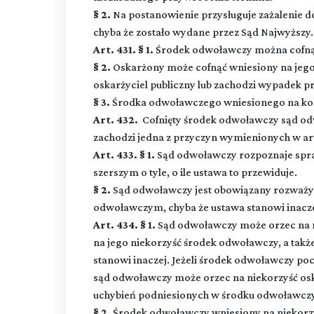
§ 2.
Na postanowienie przysługuje zażalenie
chyba że zostało wydane przez Sąd Najwyższy.
Art. 431. § 1.
Środek odwoławczy można cofną
§ 2.
Oskarżony może cofnąć wniesiony na jego
oskarżyciel publiczny lub zachodzi wypadek pr
§ 3.
Środka odwoławczego wniesionego na korz
Art. 432.
Cofnięty środek odwoławczy sąd od
zachodzi jedna z przyczyn wymienionych w art.
Art. 433. § 1.
Sąd odwoławczy rozpoznaje spra
szerszym o tyle, o ile ustawa to przewiduje.
§ 2.
Sąd odwoławczy jest obowiązany rozważyć
odwoławczym, chyba że ustawa stanowi inacze
Art. 434. § 1.
Sąd odwoławczy może orzec na n
na jego niekorzyść środek odwoławczy, a także
stanowi inaczej. Jeżeli środek odwoławczy po
sąd odwoławczy może orzec na niekorzyść osk
uchybień podniesionych w środku odwoławczy
§ 2.
Środek odwoławczy wniesiony na niekor