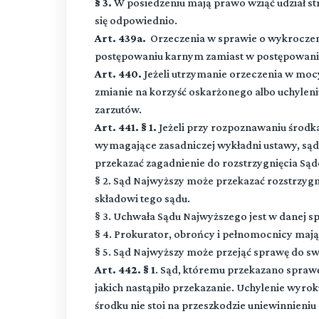
§ 3.
W posiedzeniu mają prawo wziąć udział str
się odpowiednio.
Art. 439a.
Orzeczenia w sprawie o wykroczenie
postępowaniu karnym zamiast w postępowani
Art. 440.
Jeżeli utrzymanie orzeczenia w moc
zmianie na korzyść oskarżonego albo uchyleniu
zarzutów.
Art. 441. § 1.
Jeżeli przy rozpoznawaniu środk
wymagające zasadniczej wykładni ustawy, są
przekazać zagadnienie do rozstrzygnięcia Są
§ 2. Sąd Najwyższy może przekazać rozstrzy
składowi tego sądu.
§ 3. Uchwała Sądu Najwyższego jest w danej s
§ 4. Prokurator, obrońcy i pełnomocnicy mają
§ 5. Sąd Najwyższy może przejąć sprawę do s
Art. 442. § 1
. Sąd, któremu przekazano spraw
jakich nastąpiło przekazanie. Uchylenie wyrok
środku nie stoi na przeszkodzie uniewinnieni