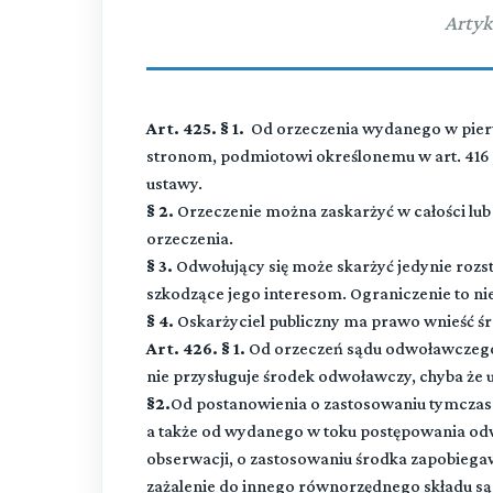
Artyk
Art. 425. § 1.
Od orzeczenia wydanego w pierw
stronom, podmiotowi określonemu w art. 41
ustawy.
§ 2.
Orzeczenie można zaskarżyć w całości lub
orzeczenia.
§ 3.
Odwołujący się może skarżyć jedynie rozst
szkodzące jego interesom. Ograniczenie to ni
§ 4.
Oskarżyciel publiczny ma prawo wnieść ś
Art. 426. § 1.
Od orzeczeń sądu odwoławczego
nie przysługuje środek odwoławczy, chyba że u
§2.
Od postanowienia o zastosowaniu tymczas
a także od wydanego w toku postępowania o
obserwacji, o zastosowaniu środka zapobiega
zażalenie do innego równorzędnego składu s