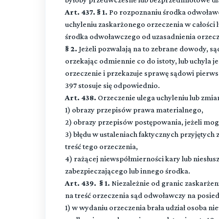
Art. 437. § 1.
Po rozpoznaniu środka odwoławc
uchyleniu zaskarżonego orzeczenia w całości 
środka odwoławczego od uzasadnienia orzecz
§ 2.
Jeżeli pozwalają na to zebrane dowody, s
orzekając odmiennie co do istoty, lub uchyla 
orzeczenie i przekazuje sprawę sądowi pierws
397 stosuje się odpowiednio.
Art. 438.
Orzeczenie ulega uchyleniu lub zmian
1) obrazy przepisów prawa materialnego,
2) obrazy przepisów postępowania, jeżeli mog
3) błędu w ustaleniach faktycznych przyjętych
treść tego orzeczenia,
4) rażącej niewspółmierności kary lub niesłu
zabezpieczającego lub innego środka.
Art. 439. § 1.
Niezależnie od granic zaskarżen
na treść orzeczenia sąd odwoławczy na posiedz
1) w wydaniu orzeczenia brała udział osoba n