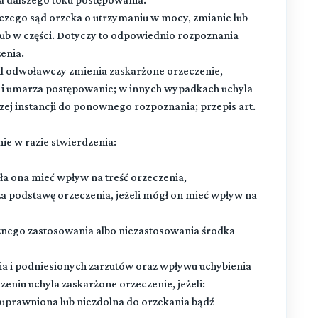
zego sąd orzeka o utrzymaniu w mocy, zmianie lub
lub w części. Dotyczy to odpowiednio rozpoznania
enia.
ąd odwoławczy zmienia zaskarżone orzeczenie,
je i umarza postępowanie; w innych wypadkach uchyla
zej instancji do ponownego rozpoznania; przepis art.
ie w razie stwierdzenia:
ła ona mieć wpływ na treść orzeczenia,
 za podstawę orzeczenia, jeżeli mógł on mieć wpływ na
sznego zastosowania albo niezastosowania środka
ia i podniesionych zarzutów oraz wpływu uchybienia
eniu uchyla zaskarżone orzeczenie, jeżeli:
ieuprawniona lub niezdolna do orzekania bądź