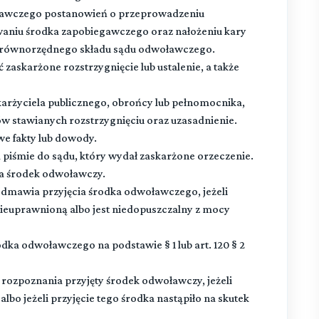
awczego postanowień o przeprowadzeniu
owaniu środka zapobiegawczego oraz nałożeniu kary
o równorzędnego składu sądu odwoławczego.
zaskarżone rozstrzygnięcie lub ustalenie, a także
arżyciela publicznego, obrońcy lub pełnomocnika,
w stawianych rozstrzygnięciu oraz uzasadnienie.
e fakty lub dowody.
piśmie do sądu, który wydał zaskarżone orzeczenie.
a środek odwoławczy.
 odmawia przyjęcia środka odwoławczego, jeżeli
 nieuprawnioną albo jest niedopuszczalny z mocy
ka odwoławczego na podstawie § 1 lub art. 120 § 2
ozpoznania przyjęty środek odwoławczy, jeżeli
albo jeżeli przyjęcie tego środka nastąpiło na skutek