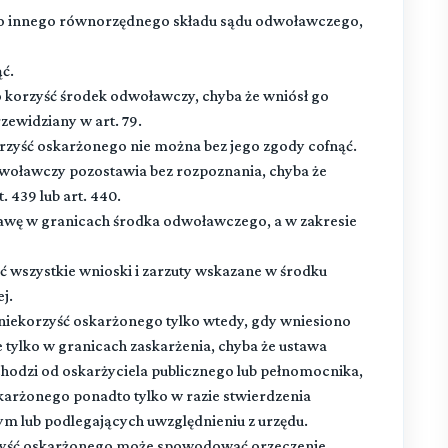
 do innego równorzędnego składu sądu odwoławczego,
ć.
 korzyść środek odwoławczy, chyba że wniósł go
zewidziany w art. 79.
yść oskarżonego nie można bez jego zgody cofnąć.
woławczy pozostawia bez rozpoznania, chyba że
 439 lub art. 440.
wę w granicach środka odwoławczego, a w zakresie
 wszystkie wnioski i zarzuty wskazane w środku
j.
iekorzyść oskarżonego tylko wtedy, gdy wniesiono
 tylko w granicach zaskarżenia, chyba że ustawa
chodzi od oskarżyciela publicznego lub pełnomocnika,
arżonego ponadto tylko w razie stwierdzenia
m lub podlegających uwzględnieniu z urzędu.
zyść oskarżonego może spowodować orzeczenie