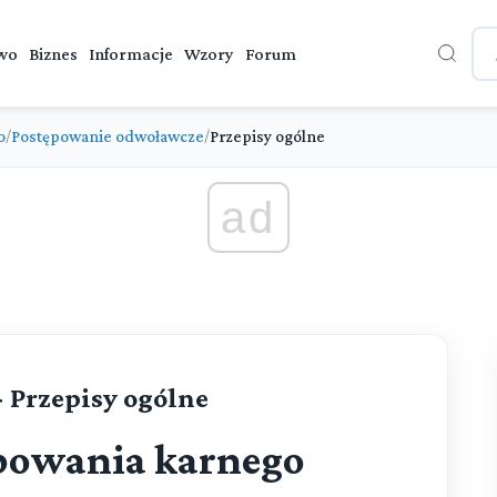
wo
Biznes
Informacje
Wzory
Forum
o
Postępowanie odwoławcze
Przepisy ogólne
/
/
ad
- Przepisy ogólne
powania karnego