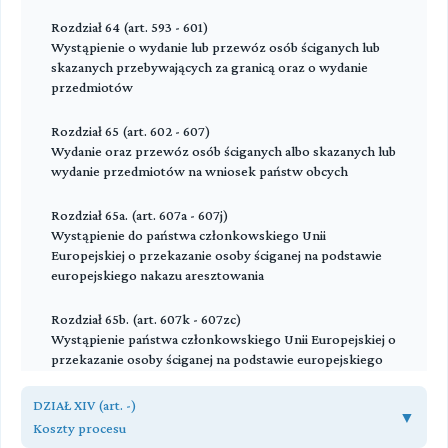
Rozdział 64 (art. 593 - 601)
Wystąpienie o wydanie lub przewóz osób ściganych lub
skazanych przebywających za granicą oraz o wydanie
przedmiotów
Rozdział 65 (art. 602 - 607)
Wydanie oraz przewóz osób ściganych albo skazanych lub
wydanie przedmiotów na wniosek państw obcych
Rozdział 65a. (art. 607a - 607j)
Wystąpienie do państwa członkowskiego Unii
Europejskiej o przekazanie osoby ściganej na podstawie
europejskiego nakazu aresztowania
Rozdział 65b. (art. 607k - 607zc)
Wystąpienie państwa członkowskiego Unii Europejskiej o
przekazanie osoby ściganej na podstawie europejskiego
nakazu aresztowania
DZIAŁ XIV (art. -)
▼
Rozdział 65c (art. 607zd - 607zg)
Koszty procesu
Wystąpienie do państwa członkowskiego Unii