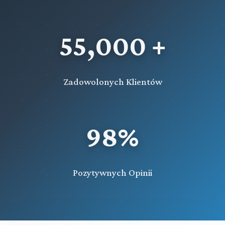
pozbawienia wolności z warunkowym zawieszeniem jej
wykonania, karę ograniczenia wolności, samoistnie
orzeczony środek karny, a także orzeczenia o
55,000 +
warunkowym
Rozdział 66i (art. 611ud - 611uj)
Wystąpienie państwa członkowskiego Unii Europejskiej o
Zadowolonych Klientów
wykonanie orzeczenia karnego związanego z poddaniem
sprawcy próbie
Rozdział 67 (art. 612 - 615)
Przepisy końcowe
98%
Przeczytaj zawartość działu
Pozytywnych Opinii