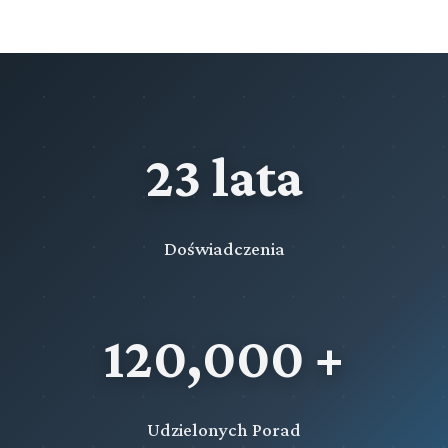
Rozdział 66c (art. 611fn - 611ft)
Wystąpienie do państwa członkowskiego Unii
Europejskiej o wykonanie orzeczenia przepadku
Rozdział 66d (art. 611fu - 611fze)
Wystąpienie państwa członkowskiego Unii Europejskiej o
wykonanie orzeczenia przepadku
23 lata
Rozdział 66e (art. 611g - 611s)
Współpraca z Międzynarodowym Trybunałem Karnym
Rozdział 66f (art. 611t - 611tf)
Doświadczenia
Wystąpienie do państwa członkowskiego Unii
Europejskiej o wykonanie kary pozbawienia wolności
Rozdział 66g (art. 611tg - 611ts)
120,000 +
Wystąpienie państwa członkowskiego Unii Europejskiej o
wykonanie kary pozbawienia wolności
Rozdział 66h (art. 611u - 611uc)
Wystąpienie do państwa członkowskiego Unii
Udzielonych Porad
Europejskiej o wykonanie orzeczenia skazującego na karę