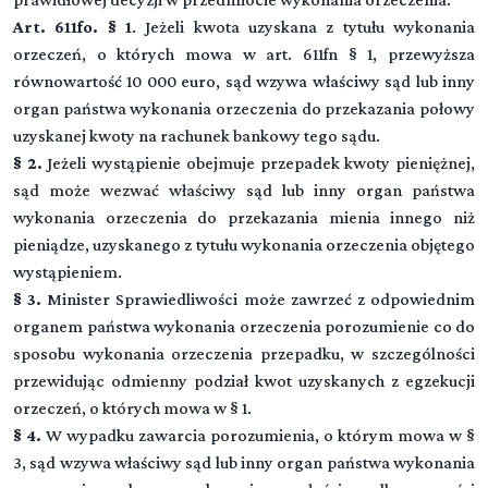
Art. 611fo. § 1
. Jeżeli kwota uzyskana z tytułu wykonania
orzeczeń, o których mowa w art. 611fn § 1, przewyższa
równowartość 10 000 euro, sąd wzywa właściwy sąd lub inny
organ państwa wykonania orzeczenia do przekazania połowy
uzyskanej kwoty na rachunek bankowy tego sądu.
§ 2.
Jeżeli wystąpienie obejmuje przepadek kwoty pieniężnej,
sąd może wezwać właściwy sąd lub inny organ państwa
wykonania orzeczenia do przekazania mienia innego niż
pieniądze, uzyskanego z tytułu wykonania orzeczenia objętego
wystąpieniem.
§ 3.
Minister Sprawiedliwości może zawrzeć z odpowiednim
Kodeks postępowania karnego
organem państwa wykonania orzeczenia porozumienie co do
sposobu wykonania orzeczenia przepadku, w szczególności
przewidując odmienny podział kwot uzyskanych z egzekucji
Dział I (art. 1-23)
orzeczeń, o których mowa w § 1.
Przepisy wstępne
§ 4.
W wypadku zawarcia porozumienia, o którym mowa w §
3, sąd wzywa właściwy sąd lub inny organ państwa wykonania
Przeczytaj zawartość działu