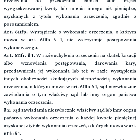
orzeczenia do przekazania całości albo części
Dział II (art. -)
▼
Sąd
wyegzekwowanej kwoty lub mienia innego niż pieniądze,
uzyskanych z tytułu wykonania orzeczenia, zgodnie z
Rozdział 1 (art. 24 - 39)
porozumieniem.
DZIAŁ III (art. -)
▼
Właściwość i skład sądu
Art. 611fp.
Wystąpienie o wykonanie orzeczenia, o którym
Strony, obrońcy, pełnomocnicy, przedstawiciel społeczny
mowa w art. 611fn § 1, nie wstrzymuje postępowania
Rozdział 2 (art. 40 - 44)
Rozdział 3 (art. 45 - 48)
wykonawczego.
Wyłączenie sędziego
DZIAŁ IV (art. -)
▼
Oskarżyciel publiczny
Art. 611fr. § 1.
W razie uchylenia orzeczenia na skutek kasacji
Czynności procesowe
Przeczytaj zawartość działu
albo wznowienia postępowania, darowania kary,
Rozdział 4 (art. 49 - 52)
Rozdział 11 (art. 92 - 107)
przedawnienia jej wykonania lub też w razie wystąpienia
Pokrzywdzony
DZIAŁ V (art. -)
▼
Orzeczenia, zarządzenia i polecenia
innych okoliczności skutkujących niemożnością wykonania
Dowody
orzeczenia, o którym mowa w art. 611fn § 1, sąd niezwłocznie
Rozdział 5 (art. 53 - 58)
Rozdział 12 (art. 108 - 115)
Oskarżyciel posiłkowy
zawiadamia o tym właściwy sąd lub inny organ państwa
Rozdział 19 (art. 167 - 174)
Narada i głosowanie
DZIAŁ VI (art. -)
▼
Przepisy ogólne
wykonania orzeczenia.
Środki przymusu
Rozdział 6 (art. 59 - 61)
§ 2.
Sąd zawiadamia niezwłocznie właściwy sąd lub inny organ
Rozdział 13 (art. 116 - 121)
Oskarżyciel prywatny
Rozdział 20 (art. 175 - 176)
Porządek czynności procesowych
państwa wykonania orzeczenia o każdej kwocie pieniężnej
Rozdział 27 (art. 243 - 248)
Wyjaśnienia oskarżonego
DZIAŁ VII (art. -)
▼
Zatrzymanie
uzyskanej z tytułu wykonania orzeczeń, o których mowa w art.
Rozdział 7 (art. 62 - 70)
Postępowanie przygotowawcze
Rozdział 14 (art. 122 - 127)
Powód cywilny
611fn § 1.
Rozdział 21 (art. 177 - 192a)
Terminy
Rozdział 28 (art. 249 - 277)