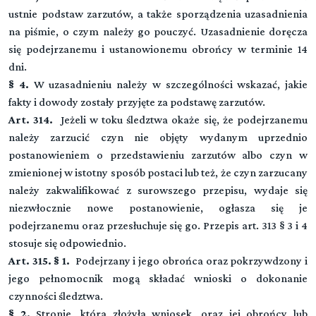
ustnie podstaw zarzutów, a także sporządzenia uzasadnienia
na piśmie, o czym należy go pouczyć. Uzasadnienie doręcza
się podejrzanemu i ustanowionemu obrońcy w terminie 14
dni.
§ 4.
W uzasadnieniu należy w szczególności wskazać, jakie
fakty i dowody zostały przyjęte za podstawę zarzutów.
Art. 314.
Jeżeli w toku śledztwa okaże się, że podejrzanemu
należy zarzucić czyn nie objęty wydanym uprzednio
postanowieniem o przedstawieniu zarzutów albo czyn w
zmienionej w istotny sposób postaci lub też, że czyn zarzucany
należy zakwalifikować z surowszego przepisu, wydaje się
niezwłocznie nowe postanowienie, ogłasza się je
podejrzanemu oraz przesłuchuje się go. Przepis art. 313 § 3 i 4
stosuje się odpowiednio.
Art. 315. § 1.
Podejrzany i jego obrońca oraz pokrzywdzony i
Kodeks postępowania karnego
jego pełnomocnik mogą składać wnioski o dokonanie
czynności śledztwa.
§ 2.
Stronie, która złożyła wniosek, oraz jej obrońcy lub