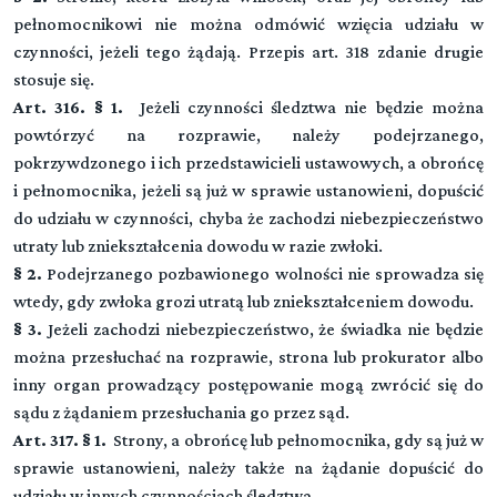
Dział I (art. 1-23)
pełnomocnikowi nie można odmówić wzięcia udziału w
Przepisy wstępne
czynności, jeżeli tego żądają. Przepis art. 318 zdanie drugie
stosuje się.
Przeczytaj zawartość działu
Dział II (art. -)
▼
Art. 316. § 1.
Jeżeli czynności śledztwa nie będzie można
Sąd
powtórzyć na rozprawie, należy podejrzanego,
pokrzywdzonego i ich przedstawicieli ustawowych, a obrońcę
Rozdział 1 (art. 24 - 39)
DZIAŁ III (art. -)
▼
Właściwość i skład sądu
i pełnomocnika, jeżeli są już w sprawie ustanowieni, dopuścić
Strony, obrońcy, pełnomocnicy, przedstawiciel społeczny
do udziału w czynności, chyba że zachodzi niebezpieczeństwo
Rozdział 2 (art. 40 - 44)
utraty lub zniekształcenia dowodu w razie zwłoki.
Rozdział 3 (art. 45 - 48)
Wyłączenie sędziego
DZIAŁ IV (art. -)
§ 2.
Podejrzanego pozbawionego wolności nie sprowadza się
▼
Oskarżyciel publiczny
Czynności procesowe
wtedy, gdy zwłoka grozi utratą lub zniekształceniem dowodu.
Przeczytaj zawartość działu
Rozdział 4 (art. 49 - 52)
§ 3.
Jeżeli zachodzi niebezpieczeństwo, że świadka nie będzie
Rozdział 11 (art. 92 - 107)
Pokrzywdzony
DZIAŁ V (art. -)
można przesłuchać na rozprawie, strona lub prokurator albo
▼
Orzeczenia, zarządzenia i polecenia
Dowody
inny organ prowadzący postępowanie mogą zwrócić się do
Rozdział 5 (art. 53 - 58)
Rozdział 12 (art. 108 - 115)
sądu z żądaniem przesłuchania go przez sąd.
Oskarżyciel posiłkowy
Rozdział 19 (art. 167 - 174)
Narada i głosowanie
DZIAŁ VI (art. -)
Art. 317. § 1.
Strony, a obrońcę lub pełnomocnika, gdy są już w
▼
Przepisy ogólne
Środki przymusu
Rozdział 6 (art. 59 - 61)
sprawie ustanowieni, należy także na żądanie dopuścić do
Rozdział 13 (art. 116 - 121)
Oskarżyciel prywatny
Rozdział 20 (art. 175 - 176)
udziału w innych czynnościach śledztwa.