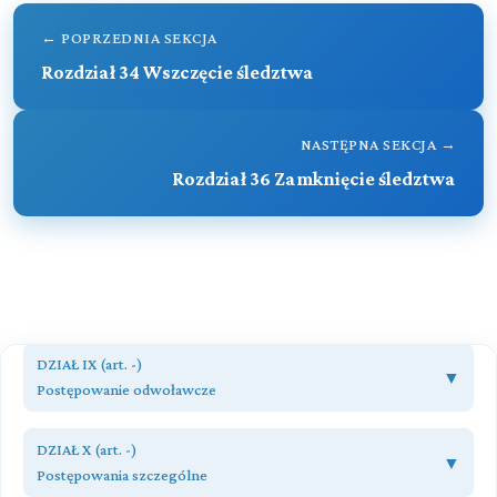
przygotowawczym
← POPRZEDNIA SEKCJA
Rozdział 38 (art. 329 - 330)
Rozdział 34 Wszczęcie śledztwa
Czynności sądowe w postępowaniu przygotowawczym
Rozdział 39 (art. 331 - 336)
NASTĘPNA SEKCJA →
Akt oskarżenia
Rozdział 36 Zamknięcie śledztwa
Przeczytaj zawartość działu
DZIAŁ VIII (art. -)
▼
Postępowanie przed sądem pierwszej instancji
Rozdział 40 (art. 337 - 347)
DZIAŁ IX (art. -)
▼
Wstępna kontrola oskarżenia
Postępowanie odwoławcze
Rozdział 41 (art. 348 - 354)
Rozdział 48 (art. 425 - 443)
Przygotowanie do rozprawy głównej
DZIAŁ X (art. -)
▼
Przepisy ogólne
Postępowania szczególne