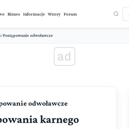
wo
Biznes
Informacje
Wzory
Forum
o
Postępowanie odwoławcze
/
ad
ępowanie odwoławcze
powania karnego