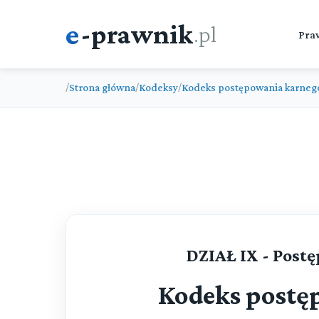
e
-prawnik
.pl
Pra
Strona główna
Kodeksy
Kodeks postępowania karneg
/
/
/
DZIAŁ IX - Post
Kodeks postę