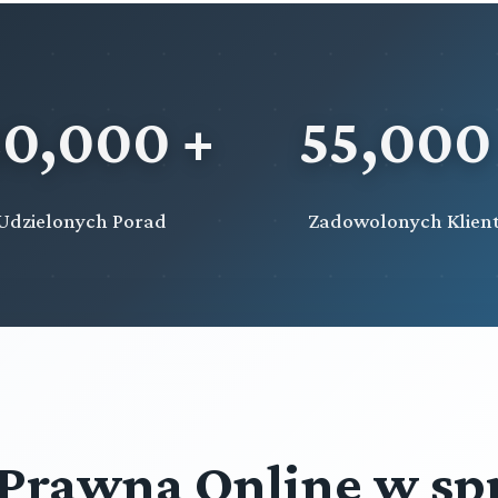
20,000 +
55,000
Udzielonych Porad
Zadowolonych Klien
Prawna Online w sp