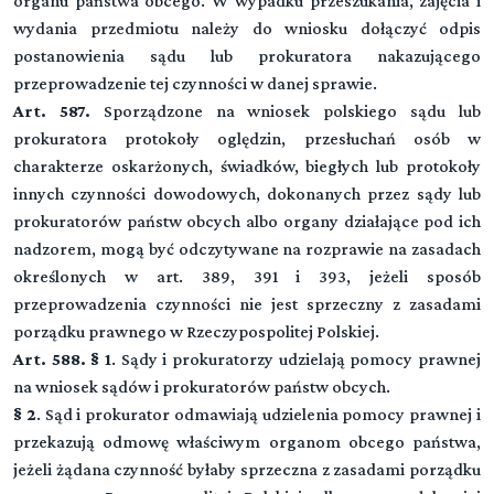
organu państwa obcego. W wypadku przeszukania, zajęcia i
wydania przedmiotu należy do wniosku dołączyć odpis
postanowienia sądu lub prokuratora nakazującego
przeprowadzenie tej czynności w danej sprawie.
Art. 587.
Sporządzone na wniosek polskiego sądu lub
prokuratora protokoły oględzin, przesłuchań osób w
charakterze oskarżonych, świadków, biegłych lub protokoły
innych czynności dowodowych, dokonanych przez sądy lub
prokuratorów państw obcych albo organy działające pod ich
nadzorem, mogą być odczytywane na rozprawie na zasadach
określonych w art. 389, 391 i 393, jeżeli sposób
przeprowadzenia czynności nie jest sprzeczny z zasadami
porządku prawnego w Rzeczypospolitej Polskiej.
Art. 588. § 1
. Sądy i prokuratorzy udzielają pomocy prawnej
na wniosek sądów i prokuratorów państw obcych.
§ 2
. Sąd i prokurator odmawiają udzielenia pomocy prawnej i
przekazują odmowę właściwym organom obcego państwa,
jeżeli żądana czynność byłaby sprzeczna z zasadami porządku