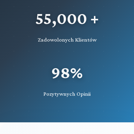
wykonania, karę ograniczenia wolności, samoistnie
orzeczony środek karny, a także orzeczenia o
55,000 +
warunkowym
Rozdział 66i (art. 611ud - 611uj)
Wystąpienie państwa członkowskiego Unii Europejskiej o
Zadowolonych Klientów
wykonanie orzeczenia karnego związanego z poddaniem
sprawcy próbie
Rozdział 67 (art. 612 - 615)
Przepisy końcowe
98%
Przeczytaj zawartość działu
Pozytywnych Opinii