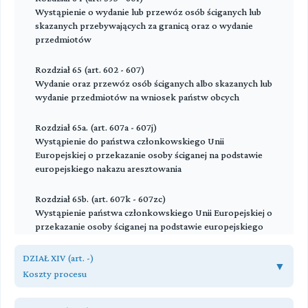
Wystąpienie o wydanie lub przewóz osób ściganych lub
skazanych przebywających za granicą oraz o wydanie
przedmiotów
Rozdział 65 (art. 602 - 607)
Wydanie oraz przewóz osób ściganych albo skazanych lub
wydanie przedmiotów na wniosek państw obcych
Rozdział 65a. (art. 607a - 607j)
Wystąpienie do państwa członkowskiego Unii
Europejskiej o przekazanie osoby ściganej na podstawie
europejskiego nakazu aresztowania
Rozdział 65b. (art. 607k - 607zc)
Wystąpienie państwa członkowskiego Unii Europejskiej o
przekazanie osoby ściganej na podstawie europejskiego
nakazu aresztowania
DZIAŁ XIV (art. -)
▼
Rozdział 65c (art. 607zd - 607zg)
Koszty procesu
Wystąpienie do państwa członkowskiego Unii
Europejskiej o wykonanie środka zapobiegawczego
Rozdział 68 (art. 616 - 622)