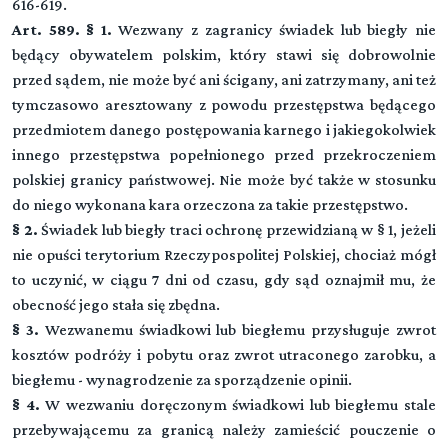
616-619.
Art. 589. § 1.
Wezwany z zagranicy świadek lub biegły nie
będący obywatelem polskim, który stawi się dobrowolnie
przed sądem, nie może być ani ścigany, ani zatrzymany, ani też
tymczasowo aresztowany z powodu przestępstwa będącego
przedmiotem danego postępowania karnego i jakiegokolwiek
innego przestępstwa popełnionego przed przekroczeniem
polskiej granicy państwowej. Nie może być także w stosunku
do niego wykonana kara orzeczona za takie przestępstwo.
§ 2.
Świadek lub biegły traci ochronę przewidzianą w § 1, jeżeli
nie opuści terytorium Rzeczypospolitej Polskiej, chociaż mógł
to uczynić, w ciągu 7 dni od czasu, gdy sąd oznajmił mu, że
obecność jego stała się zbędna.
§ 3.
Wezwanemu świadkowi lub biegłemu przysługuje zwrot
kosztów podróży i pobytu oraz zwrot utraconego zarobku, a
biegłemu - wynagrodzenie za sporządzenie opinii.
§ 4.
W wezwaniu doręczonym świadkowi lub biegłemu stale
przebywającemu za granicą należy zamieścić pouczenie o