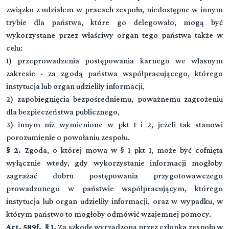
związku z udziałem w pracach zespołu, niedostępne w innym
Rozdział 1 (art. 24 - 39)
trybie dla państwa, które go delegowało, mogą być
DZIAŁ III (art. -)
▼
Właściwość i skład sądu
wykorzystane przez właściwy organ tego państwa także w
Strony, obrońcy, pełnomocnicy, przedstawiciel społeczny
celu:
Rozdział 2 (art. 40 - 44)
1) przeprowadzenia postępowania karnego we własnym
Rozdział 3 (art. 45 - 48)
Wyłączenie sędziego
DZIAŁ IV (art. -)
▼
Oskarżyciel publiczny
zakresie - za zgodą państwa współpracującego, którego
Czynności procesowe
instytucja lub organ udzieliły informacji,
Przeczytaj zawartość działu
Rozdział 4 (art. 49 - 52)
2) zapobiegnięcia bezpośredniemu, poważnemu zagrożeniu
Rozdział 11 (art. 92 - 107)
Pokrzywdzony
DZIAŁ V (art. -)
▼
Orzeczenia, zarządzenia i polecenia
dla bezpieczeństwa publicznego,
Dowody
3) innym niż wymienione w pkt 1 i 2, jeżeli tak stanowi
Rozdział 5 (art. 53 - 58)
Rozdział 12 (art. 108 - 115)
Oskarżyciel posiłkowy
porozumienie o powołaniu zespołu.
Rozdział 19 (art. 167 - 174)
Narada i głosowanie
DZIAŁ VI (art. -)
▼
Przepisy ogólne
§ 2.
Zgoda, o której mowa w § 1 pkt 1, może być cofnięta
Środki przymusu
Rozdział 6 (art. 59 - 61)
wyłącznie wtedy, gdy wykorzystanie informacji mogłoby
Rozdział 13 (art. 116 - 121)
Oskarżyciel prywatny
Rozdział 20 (art. 175 - 176)
zagrażać dobru postępowania przygotowawczego
Porządek czynności procesowych
Rozdział 27 (art. 243 - 248)
Wyjaśnienia oskarżonego
DZIAŁ VII (art. -)
prowadzonego w państwie współpracującym, którego
▼
Zatrzymanie
Rozdział 7 (art. 62 - 70)
Postępowanie przygotowawcze
Rozdział 14 (art. 122 - 127)
instytucja lub organ udzieliły informacji, oraz w wypadku, w
Powód cywilny
Rozdział 21 (art. 177 - 192a)
Terminy
Rozdział 28 (art. 249 - 277)
którym państwo to mogłoby odmówić wzajemnej pomocy.
Świadkowie
Rozdział 33 (art. 297 - 302)
Środki zapobiegawcze
DZIAŁ VIII (art. -)
Rozdział 8 (art. 71 - 81)
Art. 589f. § 1.
Za szkodę wyrządzoną przez członka zespołu w
▼
Przepisy ogólne