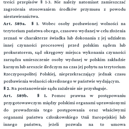
treści przepisów § 1-3. Nie należy natomiast zamieszczać
zagrożenia stosowaniem środków przymusu z powodu
niestawiennictwa.
Art. 589a. § 1
. Wobec osoby pozbawionej wolności na
terytorium państwa obcego, czasowo wydanej w celu złożenia
zeznań w charakterze świadka lub dokonania z jej udziałem
innej czynności procesowej przed polskim sądem lub
prokuratorem, sąd okręgowy miejsca wykonania czynności
zarządza umieszczenie osoby wydanej w polskim zakładzie
karnym lub areszcie śledczym na czas jej pobytu na terytorium
Rzeczypospolitej Polskiej, nieprzekraczający jednak czasu
pozbawienia wolności określonego w państwie wydającym.
§ 2
. Na postanowienie sądu zażalenie nie przysługuje.
Art. 589b. § 1.
Pomoc prawna w postępowaniu
przygotowawczym między polskimi organami uprawnionymi
do prowadzenia tego postępowania oraz właściwymi
organami państwa członkowskiego Unii Europejskiej lub
innego państwa, jeżeli pozwala na to umowa