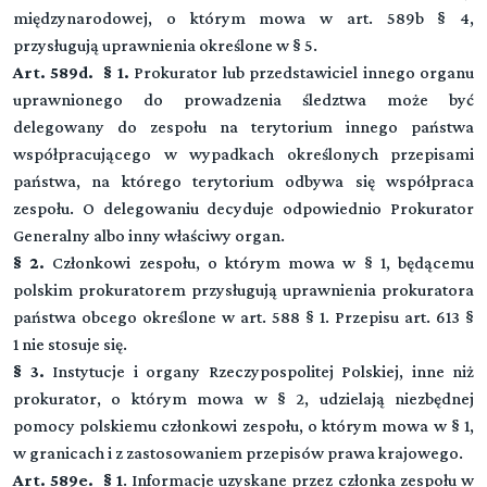
międzynarodowej, o którym mowa w art. 589b § 4,
przysługują uprawnienia określone w § 5.
Art. 589d. § 1.
Prokurator lub przedstawiciel innego organu
uprawnionego do prowadzenia śledztwa może być
delegowany do zespołu na terytorium innego państwa
współpracującego w wypadkach określonych przepisami
państwa, na którego terytorium odbywa się współpraca
zespołu. O delegowaniu decyduje odpowiednio Prokurator
Generalny albo inny właściwy organ.
§ 2.
Członkowi zespołu, o którym mowa w § 1, będącemu
Kodeks postępowania karnego
polskim prokuratorem przysługują uprawnienia prokuratora
państwa obcego określone w art. 588 § 1. Przepisu art. 613 §
1 nie stosuje się.
§ 3.
Instytucje i organy Rzeczypospolitej Polskiej, inne niż
Dział I (art. 1-23)
prokurator, o którym mowa w § 2, udzielają niezbędnej
Przepisy wstępne
pomocy polskiemu członkowi zespołu, o którym mowa w § 1,
Przeczytaj zawartość działu
w granicach i z zastosowaniem przepisów prawa krajowego.
Dział II (art. -)
▼
Art. 589e. § 1
. Informacje uzyskane przez członka zespołu w
Sąd