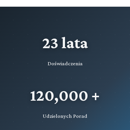
Europejskiej o wykonanie orzeczenia przepadku
Rozdział 66d (art. 611fu - 611fze)
Wystąpienie państwa członkowskiego Unii Europejskiej o
wykonanie orzeczenia przepadku
23 lata
Rozdział 66e (art. 611g - 611s)
Współpraca z Międzynarodowym Trybunałem Karnym
Rozdział 66f (art. 611t - 611tf)
Doświadczenia
Wystąpienie do państwa członkowskiego Unii
Europejskiej o wykonanie kary pozbawienia wolności
Rozdział 66g (art. 611tg - 611ts)
120,000 +
Wystąpienie państwa członkowskiego Unii Europejskiej o
wykonanie kary pozbawienia wolności
Rozdział 66h (art. 611u - 611uc)
Wystąpienie do państwa członkowskiego Unii
Udzielonych Porad
Europejskiej o wykonanie orzeczenia skazującego na karę
pozbawienia wolności z warunkowym zawieszeniem jej