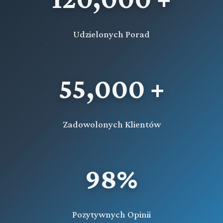
Rozdział 65d (art. 607zh - 607zn)
Wystąpienie państwa członkowskiego Unii Europejskiej o
Udzielonych Porad
wykonanie orzeczenia wydanego w celu zapewnienia
prawidłowego toku postępowania
Rozdział 66 (art. 608 - 611)
55,000 +
Przejęcie i przekazanie orzeczeń do wykonania
Rozdział 66a (art. 611fa - 611fe)
Wystąpienie do państwa członkowskiego Unii
Zadowolonych Klientów
Europejskiej o wykonanie orzeczenia dotyczącego
grzywny, środków karnych w postaci nawiązki lub
świadczenia pieniężnego lub też orzeczenia zasądzającego
od sprawcy koszty procesu
98%
Rozdział 66b (art. 611ff - 611fm)
Wystąpienie państwa członkowskiego Unii Europejskiej o
wykonanie orzeczenia o karach o charakterze pieniężnym
Pozytywnych Opinii
Rozdział 66c (art. 611fn - 611ft)