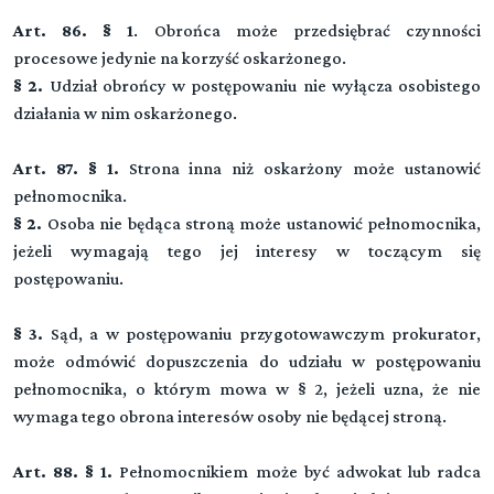
Wyłączenie sędziego
Rozdział 3 (art. 45 - 48)
Art. 86. § 1
. Obrońca może przedsiębrać czynności
Oskarżyciel publiczny
procesowe jedynie na korzyść oskarżonego.
Przeczytaj zawartość działu
§ 2.
Udział obrońcy w postępowaniu nie wyłącza osobistego
Rozdział 4 (art. 49 - 52)
Pokrzywdzony
działania w nim oskarżonego.
Rozdział 5 (art. 53 - 58)
Art. 87. § 1.
Strona inna niż oskarżony może ustanowić
Oskarżyciel posiłkowy
pełnomocnika.
§ 2.
Osoba nie będąca stroną może ustanowić pełnomocnika,
Rozdział 6 (art. 59 - 61)
Oskarżyciel prywatny
jeżeli wymagają tego jej interesy w toczącym się
postępowaniu.
Rozdział 7 (art. 62 - 70)
Powód cywilny
§ 3.
Sąd, a w postępowaniu przygotowawczym prokurator,
może odmówić dopuszczenia do udziału w postępowaniu
Rozdział 8 (art. 71 - 81)
pełnomocnika, o którym mowa w § 2, jeżeli uzna, że nie
Oskarżony
wymaga tego obrona interesów osoby nie będącej stroną.
Rozdział 9 (art. 82 - 89)
Obrońcy i pełnomocnicy
Art. 88. § 1.
Pełnomocnikiem może być adwokat lub radca