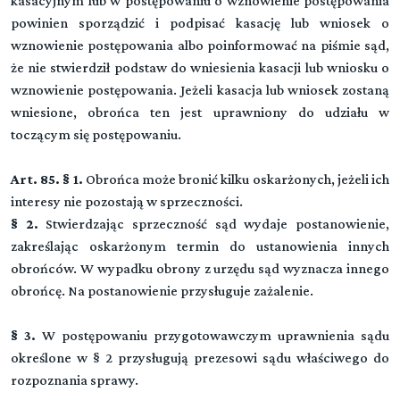
kasacyjnym lub w postępowaniu o wznowienie postępowania
powinien sporządzić i podpisać kasację lub wniosek o
wznowienie postępowania albo poinformować na piśmie sąd,
że nie stwierdził podstaw do wniesienia kasacji lub wniosku o
wznowienie postępowania. Jeżeli kasacja lub wniosek zostaną
wniesione, obrońca ten jest uprawniony do udziału w
Kodeks postępowania karnego
toczącym się postępowaniu.
Art. 85. § 1.
Obrońca może bronić kilku oskarżonych, jeżeli ich
interesy nie pozostają w sprzeczności.
Dział I (art. 1-23)
§ 2.
Stwierdzając sprzeczność sąd wydaje postanowienie,
Przepisy wstępne
zakreślając oskarżonym termin do ustanowienia innych
Przeczytaj zawartość działu
obrońców. W wypadku obrony z urzędu sąd wyznacza innego
Dział II (art. -)
▼
obrońcę. Na postanowienie przysługuje zażalenie.
Sąd
Rozdział 1 (art. 24 - 39)
§ 3.
W postępowaniu przygotowawczym uprawnienia sądu
DZIAŁ III (art. -)
▼
Właściwość i skład sądu
określone w § 2 przysługują prezesowi sądu właściwego do
Strony, obrońcy, pełnomocnicy, przedstawiciel społeczny
rozpoznania sprawy.
Rozdział 2 (art. 40 - 44)