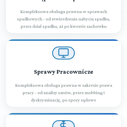
pozbawienia wolności z warunkowym zawieszeniem jej
wykonania, karę ograniczenia wolności, samoistnie
Kompleksowa obsługa prawna w sprawach
orzeczony środek karny, a także orzeczenia o
warunkowym
spadkowych - od stwierdzenia nabycia spadku,
przez dział spadku, aż po kwestie zachowku
Rozdział 66i (art. 611ud - 611uj)
Wystąpienie państwa członkowskiego Unii Europejskiej o
wykonanie orzeczenia karnego związanego z poddaniem
sprawcy próbie
Rozdział 67 (art. 612 - 615)
Przepisy końcowe
Sprawy Pracownicze
Przeczytaj zawartość działu
Kompleksowa obsługa prawna w zakresie prawa
pracy - od analizy umów, przez mobbing i
dyskryminację, po spory sądowe