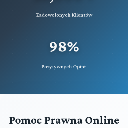
Rozdział 66i (art. 611ud - 611uj)
Wystąpienie państwa członkowskiego Unii Europejskiej o
Zadowolonych Klientów
wykonanie orzeczenia karnego związanego z poddaniem
sprawcy próbie
Rozdział 67 (art. 612 - 615)
Przepisy końcowe
98%
Przeczytaj zawartość działu
Pozytywnych Opinii
Pomoc Prawna Online