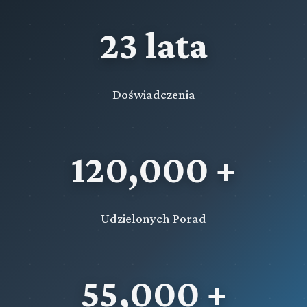
Wystąpienie państwa członkowskiego Unii Europejskiej o
wykonanie orzeczenia przepadku
23 lata
Rozdział 66e (art. 611g - 611s)
Współpraca z Międzynarodowym Trybunałem Karnym
Rozdział 66f (art. 611t - 611tf)
Doświadczenia
Wystąpienie do państwa członkowskiego Unii
Europejskiej o wykonanie kary pozbawienia wolności
Rozdział 66g (art. 611tg - 611ts)
120,000 +
Wystąpienie państwa członkowskiego Unii Europejskiej o
wykonanie kary pozbawienia wolności
Rozdział 66h (art. 611u - 611uc)
Wystąpienie do państwa członkowskiego Unii
Udzielonych Porad
Europejskiej o wykonanie orzeczenia skazującego na karę
pozbawienia wolności z warunkowym zawieszeniem jej
wykonania, karę ograniczenia wolności, samoistnie
orzeczony środek karny, a także orzeczenia o
55,000 +
warunkowym