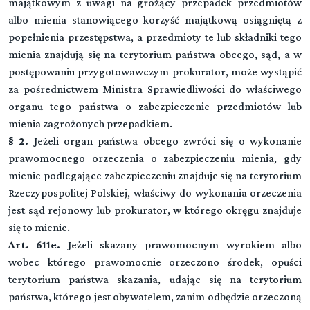
majątkowym z uwagi na grożący przepadek przedmiotów
Rozdział 2 (art. 40 - 44)
albo mienia stanowiącego korzyść majątkową osiągniętą z
Rozdział 3 (art. 45 - 48)
Wyłączenie sędziego
DZIAŁ IV (art. -)
popełnienia przestępstwa, a przedmioty te lub składniki tego
▼
Oskarżyciel publiczny
Czynności procesowe
mienia znajdują się na terytorium państwa obcego, sąd, a w
Przeczytaj zawartość działu
Rozdział 4 (art. 49 - 52)
postępowaniu przygotowawczym prokurator, może wystąpić
Rozdział 11 (art. 92 - 107)
Pokrzywdzony
DZIAŁ V (art. -)
za pośrednictwem Ministra Sprawiedliwości do właściwego
▼
Orzeczenia, zarządzenia i polecenia
Dowody
organu tego państwa o zabezpieczenie przedmiotów lub
Rozdział 5 (art. 53 - 58)
mienia zagrożonych przepadkiem.
Rozdział 12 (art. 108 - 115)
Oskarżyciel posiłkowy
Rozdział 19 (art. 167 - 174)
Narada i głosowanie
DZIAŁ VI (art. -)
§ 2.
Jeżeli organ państwa obcego zwróci się o wykonanie
▼
Przepisy ogólne
Środki przymusu
prawomocnego orzeczenia o zabezpieczeniu mienia, gdy
Rozdział 6 (art. 59 - 61)
Rozdział 13 (art. 116 - 121)
Oskarżyciel prywatny
mienie podlegające zabezpieczeniu znajduje się na terytorium
Rozdział 20 (art. 175 - 176)
Porządek czynności procesowych
Rozdział 27 (art. 243 - 248)
Wyjaśnienia oskarżonego
DZIAŁ VII (art. -)
Rzeczypospolitej Polskiej, właściwy do wykonania orzeczenia
▼
Zatrzymanie
Rozdział 7 (art. 62 - 70)
Postępowanie przygotowawcze
jest sąd rejonowy lub prokurator, w którego okręgu znajduje
Rozdział 14 (art. 122 - 127)
Powód cywilny
Rozdział 21 (art. 177 - 192a)
Terminy
się to mienie.
Rozdział 28 (art. 249 - 277)
Świadkowie
Rozdział 33 (art. 297 - 302)
Środki zapobiegawcze
Art. 611e.
DZIAŁ VIII (art. -)
Jeżeli skazany prawomocnym wyrokiem albo
Rozdział 8 (art. 71 - 81)
▼
Przepisy ogólne
Rozdział 15 (art. 128 - 142)
Postępowanie przed sądem pierwszej instancji
Oskarżony
wobec którego prawomocnie orzeczono środek, opuści
Rozdział 22 (art. 193 - 206)
Doręczenia
Rozdział 29 (art. 278 - 280)
terytorium państwa skazania, udając się na terytorium
Biegli, tłumacze, specjaliści
Rozdział 34 (art. 303 - 308)
Poszukiwanie oskarżonego i list gończy
Rozdział 9 (art. 82 - 89)
Rozdział 40 (art. 337 - 347)
państwa, którego jest obywatelem, zanim odbędzie orzeczoną
Wszczęcie śledztwa
DZIAŁ IX (art. -)
Rozdział 16 (art. 143 - 155)
Obrońcy i pełnomocnicy
▼
Wstępna kontrola oskarżenia
Rozdział 23 (art. 207 - 212)