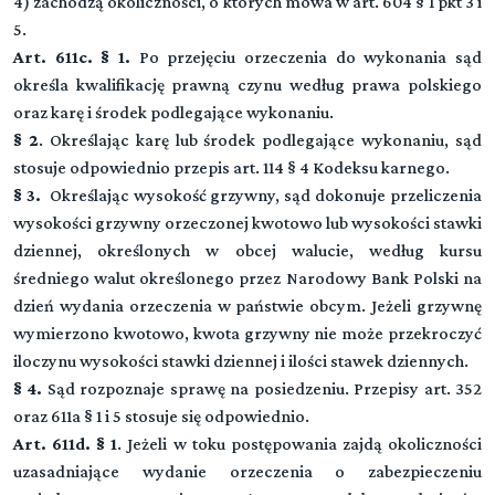
4) zachodzą okoliczności, o których mowa w art. 604 § 1 pkt 3 i
5.
Art. 611c. § 1.
Po przejęciu orzeczenia do wykonania sąd
określa kwalifikację prawną czynu według prawa polskiego
oraz karę i środek podlegające wykonaniu.
§ 2
. Określając karę lub środek podlegające wykonaniu, sąd
stosuje odpowiednio przepis art. 114 § 4 Kodeksu karnego.
§ 3.
Określając wysokość grzywny, sąd dokonuje przeliczenia
Kodeks postępowania karnego
wysokości grzywny orzeczonej kwotowo lub wysokości stawki
dziennej, określonych w obcej walucie, według kursu
średniego walut określonego przez Narodowy Bank Polski na
Dział I (art. 1-23)
dzień wydania orzeczenia w państwie obcym. Jeżeli grzywnę
Przepisy wstępne
wymierzono kwotowo, kwota grzywny nie może przekroczyć
iloczynu wysokości stawki dziennej i ilości stawek dziennych.
Przeczytaj zawartość działu
Dział II (art. -)
▼
§ 4.
Sąd rozpoznaje sprawę na posiedzeniu. Przepisy art. 352
Sąd
oraz 611a § 1 i 5 stosuje się odpowiednio.
Art. 611d. § 1
. Jeżeli w toku postępowania zajdą okoliczności
Rozdział 1 (art. 24 - 39)
DZIAŁ III (art. -)
uzasadniające wydanie orzeczenia o zabezpieczeniu
▼
Właściwość i skład sądu
Strony, obrońcy, pełnomocnicy, przedstawiciel społeczny