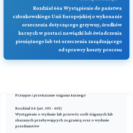
Ułaskawienie
Rozdział 66a Wystąpienie do państwa
Rozdział 62 (art. 585 - 589f)
Przeczytaj zawartość działu
Rozdział 60 (art. 569 - 577)
Pomoc prawna i doręczenia w sprawach karnych
członkowskiego Unii Europejskiej o wykonanie
Wyrok łączny
orzeczenia dotyczącego grzywny, środków
Rozdział 62a (art. 589g - 589k)
karnych w postaci nawiązki lub świadczenia
Przeczytaj zawartość działu
Wystąpienie do państwa członkowskiego Unii
Europejskiej o wykonanie postanowienia o zatrzymaniu
pieniężnego lub też orzeczenia zasądzającego
dowodów lub mającego na celu zabezpieczenie mienia
od sprawcy koszty procesu
Rozdział 62b (art. 589l - 589u)
Wystąpienie państwa członkowskiego Unii Europejskiej o
wykonanie orzeczenia o zatrzymaniu dowodów lub
mającego na celu zabezpieczenie mienia
Rozdział 63 (art. 590 - 592)
Przejęcie i przekazanie ścigania karnego
Rozdział 64 (art. 593 - 601)
Wystąpienie o wydanie lub przewóz osób ściganych lub
skazanych przebywających za granicą oraz o wydanie
przedmiotów