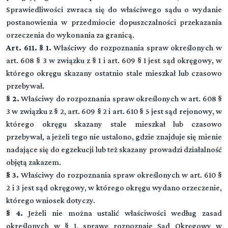
Sprawiedliwości zwraca się do właściwego sądu o wydanie
postanowienia w przedmiocie dopuszczalności przekazania
orzeczenia do wykonania za granicą.
Art. 611. § 1.
Właściwy do rozpoznania spraw określonych w
art. 608 § 3 w związku z § 1 i art. 609 § 1 jest sąd okręgowy, w
którego okręgu skazany ostatnio stale mieszkał lub czasowo
przebywał.
§ 2.
Właściwy do rozpoznania spraw określonych w art. 608 §
3 w związku z § 2, art. 609 § 2 i art. 610 § 5 jest sąd rejonowy, w
którego okręgu skazany stale mieszkał lub czasowo
przebywał, a jeżeli tego nie ustalono, gdzie znajduje się mienie
nadające się do egzekucji lub też skazany prowadzi działalność
objętą zakazem.
§ 3.
Właściwy do rozpoznania spraw określonych w art. 610 §
2 i 3 jest sąd okręgowy, w którego okręgu wydano orzeczenie,
którego wniosek dotyczy.
§ 4.
Jeżeli nie można ustalić właściwości według zasad
określonych w § 1, sprawę rozpoznaje Sąd Okręgowy w