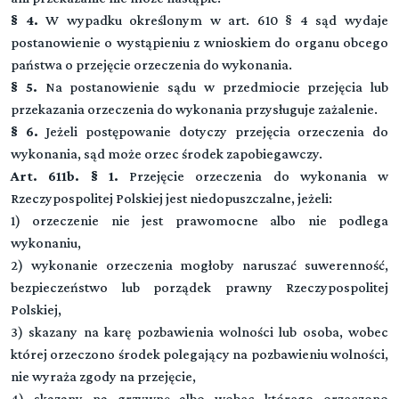
§ 4.
W wypadku określonym w art. 610 § 4 sąd wydaje
postanowienie o wystąpieniu z wnioskiem do organu obcego
państwa o przejęcie orzeczenia do wykonania.
§ 5.
Na postanowienie sądu w przedmiocie przejęcia lub
przekazania orzeczenia do wykonania przysługuje zażalenie.
§ 6.
Jeżeli postępowanie dotyczy przejęcia orzeczenia do
wykonania, sąd może orzec środek zapobiegawczy.
Art. 611b. § 1.
Przejęcie orzeczenia do wykonania w
Rzeczypospolitej Polskiej jest niedopuszczalne, jeżeli:
1) orzeczenie nie jest prawomocne albo nie podlega
wykonaniu,
2) wykonanie orzeczenia mogłoby naruszać suwerenność,
bezpieczeństwo lub porządek prawny Rzeczypospolitej
Polskiej,
3) skazany na karę pozbawienia wolności lub osoba, wobec
której orzeczono środek polegający na pozbawieniu wolności,
nie wyraża zgody na przejęcie,
4) skazany na grzywnę albo wobec którego orzeczono