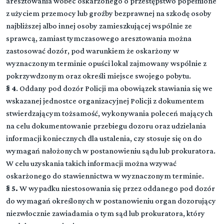
aresztowania wobec oskarżonego o przestępstwo popełnione
z użyciem przemocy lub groźby bezprawnej na szkodę osoby
najbliższej albo innej osoby zamieszkującej wspólnie ze
sprawcą, zamiast tymczasowego aresztowania można
zastosować dozór, pod warunkiem że oskarżony w
wyznaczonym terminie opuści lokal zajmowany wspólnie z
pokrzywdzonym oraz określi miejsce swojego pobytu.
§ 4
. Oddany pod dozór Policji ma obowiązek stawiania się we
wskazanej jednostce organizacyjnej Policji z dokumentem
stwierdzającym tożsamość, wykonywania poleceń mających
na celu dokumentowanie przebiegu dozoru oraz udzielania
informacji koniecznych dla ustalenia, czy stosuje się on do
wymagań nałożonych w postanowieniu sądu lub prokuratora.
W celu uzyskania takich informacji można wzywać
oskarżonego do stawiennictwa w wyznaczonym terminie.
§ 5.
W wypadku niestosowania się przez oddanego pod dozór
do wymagań określonych w postanowieniu organ dozorujący
niezwłocznie zawiadamia o tym sąd lub prokuratora, który