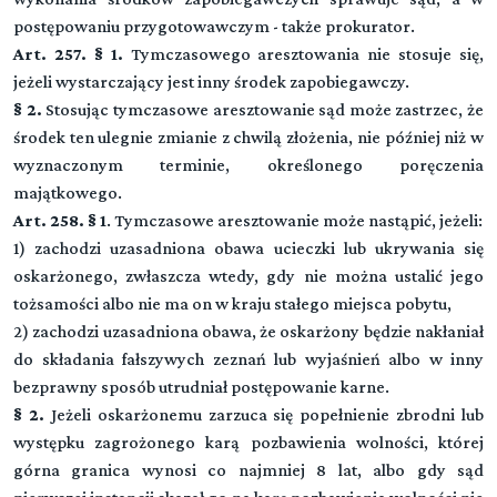
postępowaniu przygotowawczym - także prokurator.
Art. 257. § 1.
Tymczasowego aresztowania nie stosuje się,
jeżeli wystarczający jest inny środek zapobiegawczy.
§ 2.
Stosując tymczasowe aresztowanie sąd może zastrzec, że
środek ten ulegnie zmianie z chwilą złożenia, nie później niż w
wyznaczonym terminie, określonego poręczenia
majątkowego.
Art. 258. § 1
. Tymczasowe aresztowanie może nastąpić, jeżeli:
1) zachodzi uzasadniona obawa ucieczki lub ukrywania się
oskarżonego, zwłaszcza wtedy, gdy nie można ustalić jego
tożsamości albo nie ma on w kraju stałego miejsca pobytu,
2) zachodzi uzasadniona obawa, że oskarżony będzie nakłaniał
do składania fałszywych zeznań lub wyjaśnień albo w inny
bezprawny sposób utrudniał postępowanie karne.
§ 2.
Jeżeli oskarżonemu zarzuca się popełnienie zbrodni lub
występku zagrożonego karą pozbawienia wolności, której
górna granica wynosi co najmniej 8 lat, albo gdy sąd