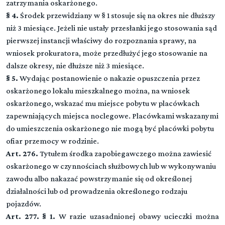
zatrzymania oskarżonego.
§ 4.
Środek przewidziany w § 1 stosuje się na okres nie dłuższy
Dział I (art. 1-23)
niż 3 miesiące. Jeżeli nie ustały przesłanki jego stosowania sąd
Przepisy wstępne
pierwszej instancji właściwy do rozpoznania sprawy, na
wniosek prokuratora, może przedłużyć jego stosowanie na
Przeczytaj zawartość działu
Dział II (art. -)
▼
dalsze okresy, nie dłuższe niż 3 miesiące.
Sąd
§ 5.
Wydając postanowienie o nakazie opuszczenia przez
oskarżonego lokalu mieszkalnego można, na wniosek
Rozdział 1 (art. 24 - 39)
DZIAŁ III (art. -)
▼
oskarżonego, wskazać mu miejsce pobytu w placówkach
Właściwość i skład sądu
Strony, obrońcy, pełnomocnicy, przedstawiciel społeczny
zapewniających miejsca noclegowe. Placówkami wskazanymi
Rozdział 2 (art. 40 - 44)
do umieszczenia oskarżonego nie mogą być placówki pobytu
Rozdział 3 (art. 45 - 48)
Wyłączenie sędziego
DZIAŁ IV (art. -)
ofiar przemocy w rodzinie.
▼
Oskarżyciel publiczny
Czynności procesowe
Art. 276.
Tytułem środka zapobiegawczego można zawiesić
Przeczytaj zawartość działu
Rozdział 4 (art. 49 - 52)
oskarżonego w czynnościach służbowych lub w wykonywaniu
Rozdział 11 (art. 92 - 107)
Pokrzywdzony
DZIAŁ V (art. -)
zawodu albo nakazać powstrzymanie się od określonej
▼
Orzeczenia, zarządzenia i polecenia
Dowody
działalności lub od prowadzenia określonego rodzaju
Rozdział 5 (art. 53 - 58)
Rozdział 12 (art. 108 - 115)
pojazdów.
Oskarżyciel posiłkowy
Rozdział 19 (art. 167 - 174)
Narada i głosowanie
DZIAŁ VI (art. -)
Art. 277. § 1.
W razie uzasadnionej obawy ucieczki można
▼
Przepisy ogólne
Środki przymusu