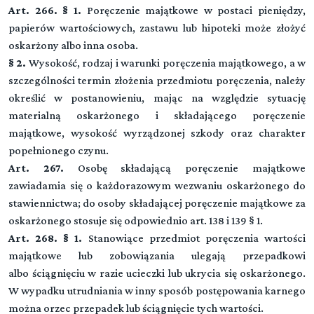
Art. 266. § 1.
Poręczenie majątkowe w postaci pieniędzy,
papierów wartościowych, zastawu lub hipoteki może złożyć
oskarżony albo inna osoba.
§ 2.
Wysokość, rodzaj i warunki poręczenia majątkowego, a w
szczególności termin złożenia przedmiotu poręczenia, należy
określić w postanowieniu, mając na względzie sytuację
materialną oskarżonego i składającego poręczenie
majątkowe, wysokość wyrządzonej szkody oraz charakter
popełnionego czynu.
Art. 267.
Osobę składającą poręczenie majątkowe
zawiadamia się o każdorazowym wezwaniu oskarżonego do
stawiennictwa; do osoby składającej poręczenie majątkowe za
oskarżonego stosuje się odpowiednio art. 138 i 139 § 1.
Art. 268. § 1.
Stanowiące przedmiot poręczenia wartości
majątkowe lub zobowiązania ulegają przepadkowi
albo ściągnięciu w razie ucieczki lub ukrycia się oskarżonego.
W wypadku utrudniania w inny sposób postępowania karnego
można orzec przepadek lub ściągnięcie tych wartości.