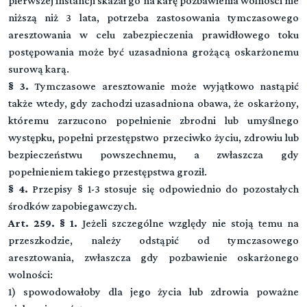
pierwszej instancji skazał go na karę pozbawienia wolności nie
niższą niż 3 lata, potrzeba zastosowania tymczasowego
aresztowania w celu zabezpieczenia prawidłowego toku
postępowania może być uzasadniona grożącą oskarżonemu
surową karą.
§ 3.
Tymczasowe aresztowanie może wyjątkowo nastąpić
także wtedy, gdy zachodzi uzasadniona obawa, że oskarżony,
któremu zarzucono popełnienie zbrodni lub umyślnego
występku, popełni przestępstwo przeciwko życiu, zdrowiu lub
bezpieczeństwu powszechnemu, a zwłaszcza gdy
popełnieniem takiego przestępstwa groził.
§ 4.
Przepisy § 1-3 stosuje się odpowiednio do pozostałych
środków zapobiegawczych.
Art. 259. § 1.
Jeżeli szczególne względy nie stoją temu na
przeszkodzie, należy odstąpić od tymczasowego
aresztowania, zwłaszcza gdy pozbawienie oskarżonego
wolności:
1) spowodowałoby dla jego życia lub zdrowia poważne