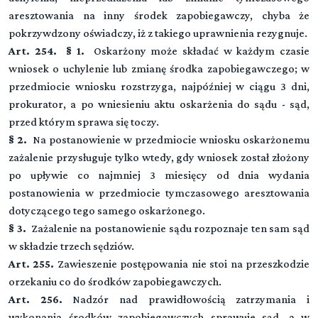
aresztowania na inny środek zapobiegawczy, chyba że
pokrzywdzony oświadczy, iż z takiego uprawnienia rezygnuje.
Art. 254. § 1.
Oskarżony może składać w każdym czasie
wniosek o uchylenie lub zmianę środka zapobiegawczego; w
przedmiocie wniosku rozstrzyga, najpóźniej w ciągu 3 dni,
prokurator, a po wniesieniu aktu oskarżenia do sądu - sąd,
przed którym sprawa się toczy.
§ 2.
Na postanowienie w przedmiocie wniosku oskarżonemu
zażalenie przysługuje tylko wtedy, gdy wniosek został złożony
po upływie co najmniej 3 miesięcy od dnia wydania
postanowienia w przedmiocie tymczasowego aresztowania
dotyczącego tego samego oskarżonego.
§ 3.
Zażalenie na postanowienie sądu rozpoznaje ten sam sąd
w składzie trzech sędziów.
Art. 255.
Zawieszenie postępowania nie stoi na przeszkodzie
orzekaniu co do środków zapobiegawczych.
Art. 256.
Nadzór nad prawidłowością zatrzymania i
wykonania środków zapobiegawczych sprawuje sąd, a w