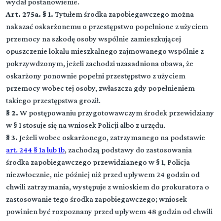
wydał postanowienie.
Art. 275a.
§ 1.
Tytułem środka zapobiegawczego można
nakazać oskarżonemu o przestępstwo popełnione z użyciem
przemocy na szkodę osoby wspólnie zamieszkującej
opuszczenie lokalu mieszkalnego zajmowanego wspólnie z
pokrzywdzonym, jeżeli zachodzi uzasadniona obawa, że
oskarżony ponownie popełni przestępstwo z użyciem
przemocy wobec tej osoby, zwłaszcza gdy popełnieniem
takiego przestępstwa groził.
§ 2.
W postępowaniu przygotowawczym środek przewidziany
w § 1 stosuje się na wniosek Policji albo z urzędu.
§ 3.
Jeżeli wobec oskarżonego, zatrzymanego na podstawie
art. 244 § 1a lub 1b
, zachodzą podstawy do zastosowania
środka zapobiegawczego przewidzianego w § 1, Policja
niezwłocznie, nie później niż przed upływem 24 godzin od
chwili zatrzymania, występuje z wnioskiem do prokuratora o
zastosowanie tego środka zapobiegawczego; wniosek
Kodeks postępowania karnego
powinien być rozpoznany przed upływem 48 godzin od chwili