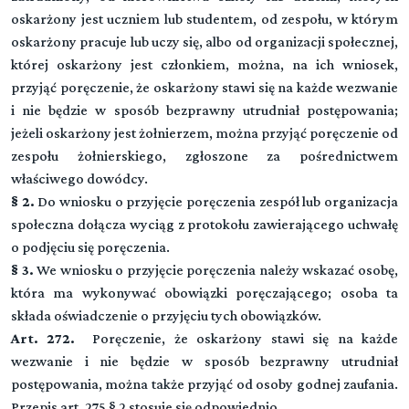
oskarżony jest uczniem lub studentem, od zespołu, w którym
oskarżony pracuje lub uczy się, albo od organizacji społecznej,
której oskarżony jest członkiem, można, na ich wniosek,
przyjąć poręczenie, że oskarżony stawi się na każde wezwanie
i nie będzie w sposób bezprawny utrudniał postępowania;
jeżeli oskarżony jest żołnierzem, można przyjąć poręczenie od
zespołu żołnierskiego, zgłoszone za pośrednictwem
właściwego dowódcy.
§ 2.
Do wniosku o przyjęcie poręczenia zespół lub organizacja
społeczna dołącza wyciąg z protokołu zawierającego uchwałę
o podjęciu się poręczenia.
§ 3.
We wniosku o przyjęcie poręczenia należy wskazać osobę,
która ma wykonywać obowiązki poręczającego; osoba ta
składa oświadczenie o przyjęciu tych obowiązków.
Art. 272.
Poręczenie, że oskarżony stawi się na każde
wezwanie i nie będzie w sposób bezprawny utrudniał
postępowania, można także przyjąć od osoby godnej zaufania.
Przepis art. 275 § 2 stosuje się odpowiednio.