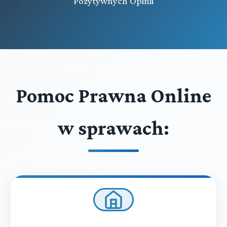
Pozytywnych Opinii
Rozdział 66c (art. 611fn - 611ft)
Wystąpienie do państwa członkowskiego Unii
Europejskiej o wykonanie orzeczenia przepadku
Rozdział 66d (art. 611fu - 611fze)
Wystąpienie państwa członkowskiego Unii Europejskiej o
wykonanie orzeczenia przepadku
Pomoc Prawna Online
Rozdział 66e (art. 611g - 611s)
Współpraca z Międzynarodowym Trybunałem Karnym
w sprawach:
Rozdział 66f (art. 611t - 611tf)
Wystąpienie do państwa członkowskiego Unii
Europejskiej o wykonanie kary pozbawienia wolności
Rozdział 66g (art. 611tg - 611ts)
Wystąpienie państwa członkowskiego Unii Europejskiej o
wykonanie kary pozbawienia wolności
Rozdział 66h (art. 611u - 611uc)
Wystąpienie do państwa członkowskiego Unii
Europejskiej o wykonanie orzeczenia skazującego na karę