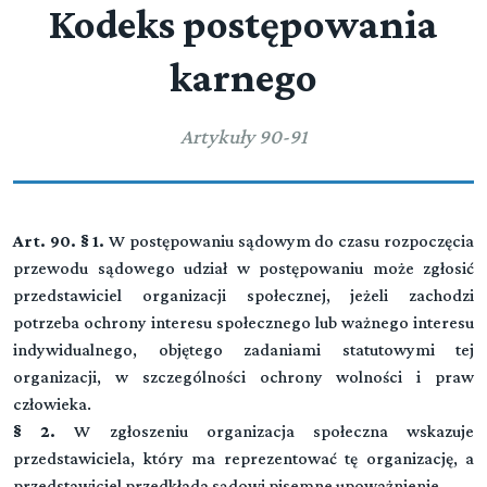
Kodeks postępowania
Rozdział 2 (art. 40 - 44)
Wyłączenie sędziego
Rozdział 3 (art. 45 - 48)
Oskarżyciel publiczny
karnego
Przeczytaj zawartość działu
Rozdział 4 (art. 49 - 52)
Pokrzywdzony
Artykuły 90-91
Rozdział 5 (art. 53 - 58)
Oskarżyciel posiłkowy
Art. 90. § 1.
W postępowaniu sądowym do czasu rozpoczęcia
Rozdział 6 (art. 59 - 61)
Oskarżyciel prywatny
przewodu sądowego udział w postępowaniu może zgłosić
przedstawiciel organizacji społecznej, jeżeli zachodzi
Rozdział 7 (art. 62 - 70)
potrzeba ochrony interesu społecznego lub ważnego interesu
Powód cywilny
indywidualnego, objętego zadaniami statutowymi tej
organizacji, w szczególności ochrony wolności i praw
Rozdział 8 (art. 71 - 81)
człowieka.
Oskarżony
§ 2.
W zgłoszeniu organizacja społeczna wskazuje
Rozdział 9 (art. 82 - 89)
przedstawiciela, który ma reprezentować tę organizację, a
Obrońcy i pełnomocnicy
przedstawiciel przedkłada sądowi pisemne upoważnienie.