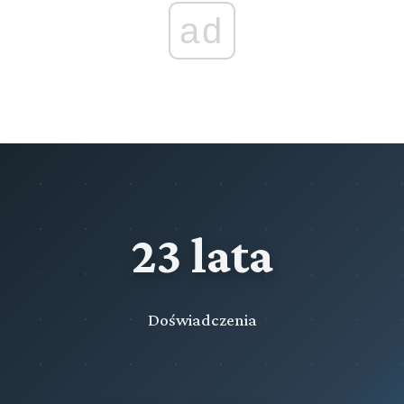
Przeczytaj zawartość działu
ad
Rozdział 64 (art. 593 - 601)
Wystąpienie o wydanie lub przewóz osób ściganych lub
skazanych przebywających za granicą oraz o wydanie
przedmiotów
Rozdział 65 (art. 602 - 607)
Wydanie oraz przewóz osób ściganych albo skazanych lub
wydanie przedmiotów na wniosek państw obcych
Rozdział 65a. (art. 607a - 607j)
Wystąpienie do państwa członkowskiego Unii
Europejskiej o przekazanie osoby ściganej na podstawie
23 lata
europejskiego nakazu aresztowania
Rozdział 65b. (art. 607k - 607zc)
Wystąpienie państwa członkowskiego Unii Europejskiej o
Doświadczenia
przekazanie osoby ściganej na podstawie europejskiego
nakazu aresztowania
Rozdział 65c (art. 607zd - 607zg)
Wystąpienie do państwa członkowskiego Unii