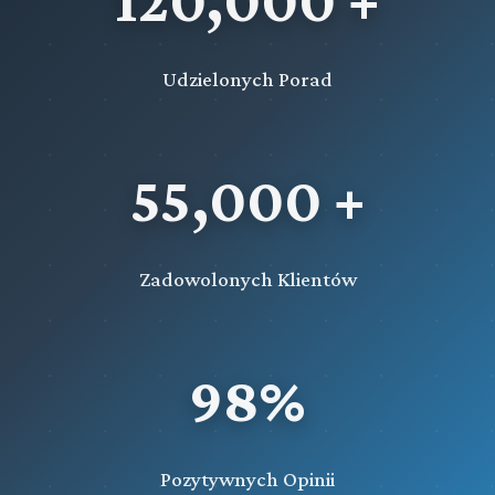
120,000 +
Rozdział 65d (art. 607zh - 607zn)
Wystąpienie państwa członkowskiego Unii Europejskiej o
Udzielonych Porad
wykonanie orzeczenia wydanego w celu zapewnienia
prawidłowego toku postępowania
Rozdział 66 (art. 608 - 611)
55,000 +
Przejęcie i przekazanie orzeczeń do wykonania
Rozdział 66a (art. 611fa - 611fe)
Wystąpienie do państwa członkowskiego Unii
Zadowolonych Klientów
Europejskiej o wykonanie orzeczenia dotyczącego
grzywny, środków karnych w postaci nawiązki lub
świadczenia pieniężnego lub też orzeczenia zasądzającego
od sprawcy koszty procesu
98%
Rozdział 66b (art. 611ff - 611fm)
Wystąpienie państwa członkowskiego Unii Europejskiej o
wykonanie orzeczenia o karach o charakterze pieniężnym
Pozytywnych Opinii
Rozdział 66c (art. 611fn - 611ft)