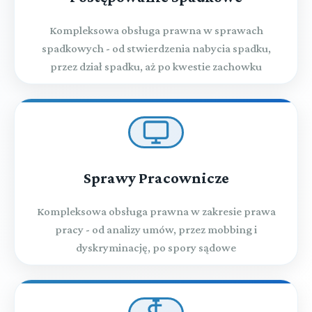
pozbawienia wolności z warunkowym zawieszeniem jej
wykonania, karę ograniczenia wolności, samoistnie
Kompleksowa obsługa prawna w sprawach
orzeczony środek karny, a także orzeczenia o
warunkowym
spadkowych - od stwierdzenia nabycia spadku,
przez dział spadku, aż po kwestie zachowku
Rozdział 66i (art. 611ud - 611uj)
Wystąpienie państwa członkowskiego Unii Europejskiej o
wykonanie orzeczenia karnego związanego z poddaniem
sprawcy próbie
Rozdział 67 (art. 612 - 615)
Przepisy końcowe
Sprawy Pracownicze
Przeczytaj zawartość działu
Kompleksowa obsługa prawna w zakresie prawa
pracy - od analizy umów, przez mobbing i
dyskryminację, po spory sądowe