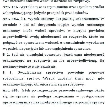
swe niestawiennictwo wnosił o odroczenie rozprawy.
Przepisy wstępne
Art. 481.
Wyrokiem zaocznym można orzec tytułem środka
zabezpieczającego jedynie przepadek przedmiotów.
Przeczytaj zawartość działu
Dział II (art. -)
Art. 482. § 1.
Wyrok zaoczny doręcza się oskarżonemu. W
▼
Sąd
terminie 7 dni od doręczenia odpisu wyroku zaocznego
oskarżony może wnieść sprzeciw, w którym powinien
Rozdział 1 (art. 24 - 39)
DZIAŁ III (art. -)
usprawiedliwić swoją nieobecność na rozprawie. Może on
▼
Właściwość i skład sądu
Strony, obrońcy, pełnomocnicy, przedstawiciel społeczny
połączyć ze sprzeciwem wniosek o uzasadnienie wyroku na
wypadek nieprzyjęcia lub nieuwzględnienia sprzeciwu.
Rozdział 2 (art. 40 - 44)
Rozdział 3 (art. 45 - 48)
Wyłączenie sędziego
DZIAŁ IV (art. -)
§ 2.
Sąd nie uwzględni sprzeciwu, jeżeli uzna nieobecność
▼
Oskarżyciel publiczny
Czynności procesowe
oskarżonego na rozprawie za nie usprawiedliwioną. Na
Przeczytaj zawartość działu
postanowienie to służy zażalenie.
Rozdział 4 (art. 49 - 52)
Rozdział 11 (art. 92 - 107)
§ 3.
Pokrzywdzony
Uwzględnienie sprzeciwu powoduje ponowne
DZIAŁ V (art. -)
▼
Orzeczenia, zarządzenia i polecenia
Dowody
rozpoznanie sprawy. Wyrok zaoczny traci moc, gdy
Rozdział 5 (art. 53 - 58)
oskarżony lub jego obrońca stawi się na rozprawę.
Rozdział 12 (art. 108 - 115)
Oskarżyciel posiłkowy
Rozdział 19 (art. 167 - 174)
Art. 483.
Jeżeli po rozpoczęciu przewodu sądowego okaże
Narada i głosowanie
DZIAŁ VI (art. -)
▼
Przepisy ogólne
się, że sprawa nie podlega rozpoznaniu w postępowaniu
Środki przymusu
Rozdział 6 (art. 59 - 61)
Rozdział 13 (art. 116 - 121)
uproszczonym, sąd za zgodą oskarżonego rozpoznaje sprawę
Oskarżyciel prywatny
Rozdział 20 (art. 175 - 176)
Porządek czynności procesowych