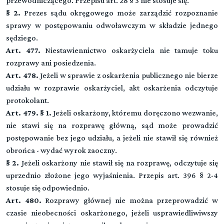
przewodniczącego. Przepisu art. 28 § 3 nie stosuje się.
§ 2.
Prezes sądu okręgowego może zarządzić rozpoznanie
sprawy w postępowaniu odwoławczym w składzie jednego
sędziego.
Art. 477.
Niestawiennictwo oskarżyciela nie tamuje toku
rozprawy ani posiedzenia.
Art. 478.
Jeżeli w sprawie z oskarżenia publicznego nie bierze
udziału w rozprawie oskarżyciel, akt oskarżenia odczytuje
protokolant.
Art. 479. § 1.
Jeżeli oskarżony, któremu doręczono wezwanie,
nie stawi się na rozprawę główną, sąd może prowadzić
postępowanie bez jego udziału, a jeżeli nie stawił się również
obrońca - wydać wyrok zaoczny.
§ 2.
Jeżeli oskarżony nie stawił się na rozprawę, odczytuje się
uprzednio złożone jego wyjaśnienia. Przepis art. 396 § 2-4
Kodeks postępowania karnego
stosuje się odpowiednio.
Art. 480.
Rozprawy głównej nie można przeprowadzić w
czasie nieobecności oskarżonego, jeżeli usprawiedliwiwszy
Dział I (art. 1-23)