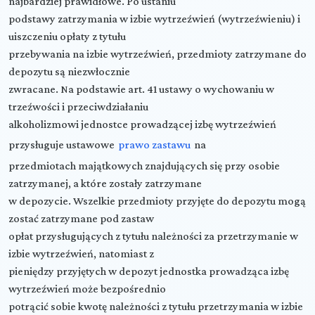
najbardziej prawidłowe. Po ustaniu
podstawy zatrzymania w izbie wytrzeźwień (wytrzeźwieniu) i
uiszczeniu opłaty z tytułu
przebywania na izbie wytrzeźwień, przedmioty zatrzymane do
depozytu są niezwłocznie
zwracane. Na podstawie art. 41 ustawy o wychowaniu w
trzeźwości i przeciwdziałaniu
alkoholizmowi jednostce prowadzącej izbę wytrzeźwień
przysługuje ustawowe
prawo zastawu
na
przedmiotach majątkowych znajdujących się przy osobie
zatrzymanej, a które zostały zatrzymane
w depozycie. Wszelkie przedmioty przyjęte do depozytu mogą
zostać zatrzymane pod zastaw
opłat przysługujących z tytułu należności za przetrzymanie w
izbie wytrzeźwień, natomiast z
pieniędzy przyjętych w depozyt jednostka prowadząca izbę
wytrzeźwień może bezpośrednio
potrącić sobie kwotę należności z tytułu przetrzymania w izbie