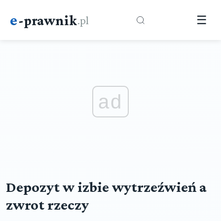
e
-prawnik
.pl
☰
ad
Depozyt w izbie wytrzeźwień a
zwrot rzeczy