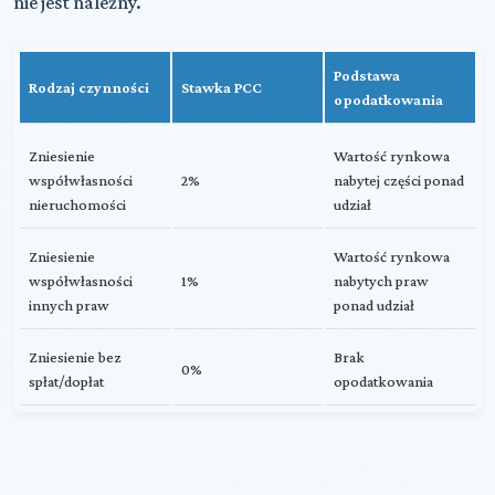
nie jest należny.
Podstawa
Rodzaj czynności
Stawka PCC
opodatkowania
Zniesienie
Wartość rynkowa
współwłasności
2%
nabytej części ponad
nieruchomości
udział
Zniesienie
Wartość rynkowa
współwłasności
1%
nabytych praw
innych praw
ponad udział
Zniesienie bez
Brak
0%
spłat/dopłat
opodatkowania