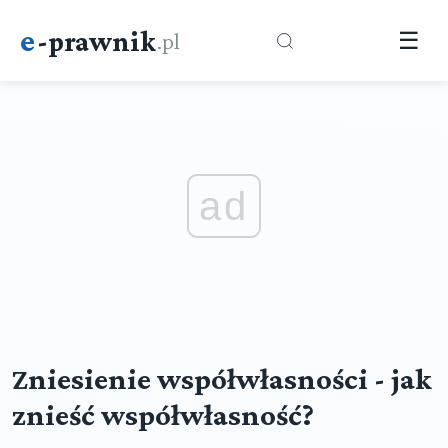
e
-prawnik
.pl
☰
ad
Zniesienie współwłasności - jak
znieść współwłasność?