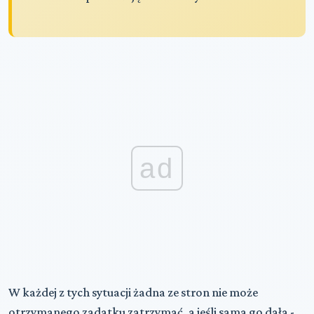
ad
W każdej z tych sytuacji żadna ze stron nie może
otrzymanego zadatku zatrzymać, a jeśli sama go dała -