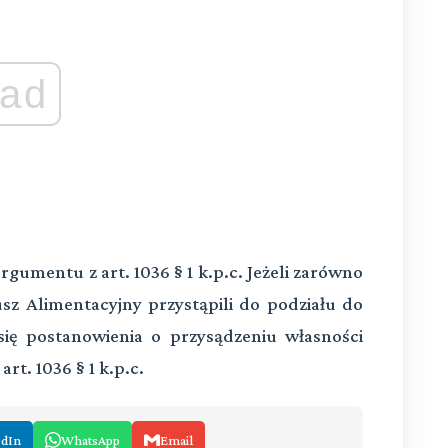
ad
umentu z art. 1036 § 1 k.p.c. Jeżeli zarówno
usz Alimentacyjny przystąpili do podziału do
ię postanowienia o przysądzeniu własności
rt. 1036 § 1 k.p.c.
edIn
WhatsApp
Email