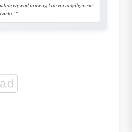
ntualnie wywód prawny, którym mógłbym się
ziału.""
ad