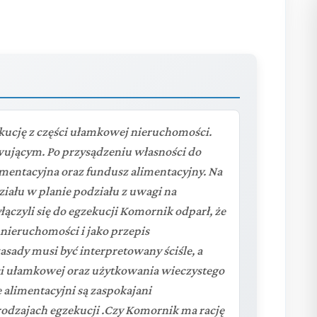
ucję z części ułamkowej nieruchomości.
ującym. Po przysądzeniu własności do
limentacyjna oraz fundusz alimentacyjny. Na
iału w planie podziału z uwagi na
łączyli się do egzekucji Komornik odparł, że
z nieruchomości i jako przepis
sady musi być interpretowany ściśle, a
ści ułamkowej oraz użytkowania wieczystego
e alimentacyjni są zaspokajani
 rodzajach egzekucji .Czy Komornik ma rację