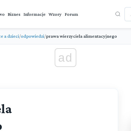
wo
Biznes
Informacje
Wzory
Forum
e a dzieci
/
odpowiedzi
/
prawa wierzyciela alimentacyjnego
ad
la
o