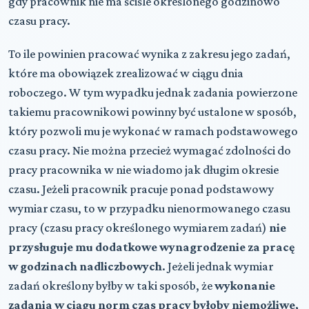
gdy pracownik nie ma ściśle określonego godzinowo
czasu pracy.
To ile powinien pracować wynika z zakresu jego zadań,
które ma obowiązek zrealizować w ciągu dnia
roboczego. W tym wypadku jednak zadania powierzone
takiemu pracownikowi powinny być ustalone w sposób,
który pozwoli mu je wykonać w ramach podstawowego
czasu pracy. Nie można przecież wymagać zdolności do
pracy pracownika w nie wiadomo jak długim okresie
czasu. Jeżeli pracownik pracuje ponad podstawowy
wymiar czasu, to w przypadku nienormowanego czasu
pracy (czasu pracy określonego wymiarem zadań)
nie
przysługuje mu dodatkowe wynagrodzenie za pracę
w godzinach nadliczbowych
. Jeżeli jednak wymiar
zadań określony byłby w taki sposób, że
wykonanie
zadania w ciągu norm czas pracy byłoby niemożliwe,