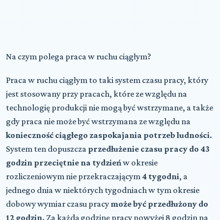
Na czym polega praca w ruchu ciągłym?
Praca w ruchu ciągłym to taki system czasu pracy, który
jest stosowany przy pracach, które ze względu na
technologię produkcji nie mogą być wstrzymane, a także
gdy praca nie może być wstrzymana ze względu na
konieczność ciągłego zaspokajania potrzeb ludności
.
System ten dopuszcza
przedłużenie czasu pracy do 43
godzin przeciętnie na tydzień
w okresie
rozliczeniowym nie przekraczającym
4 tygodni
, a
jednego dnia w niektórych tygodniach w tym okresie
dobowy wymiar czasu pracy
może być przedłużony do
12 godzin
. Za każdą godzinę pracy powyżej 8 godzin na