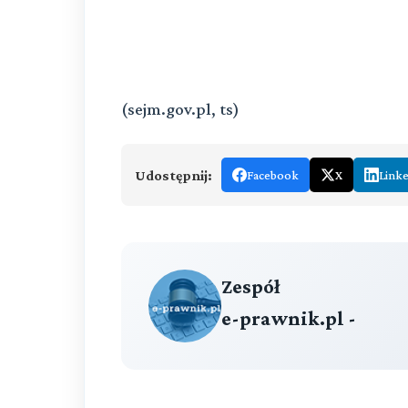
(sejm.gov.pl, ts)
Udostępnij:
Facebook
X
Link
Zespół
e-prawnik.pl -