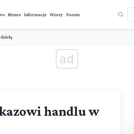
wo
Biznes
Informacje
Wzory
Forum
dzielę
ad
akazowi handlu w