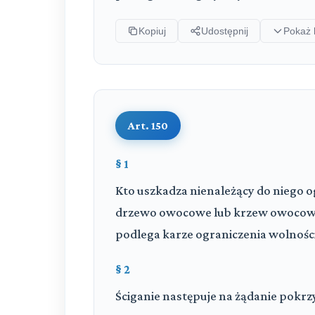
Kopiuj
Udostępnij
Pokaż 
Art. 150
§ 1
Kto uszkadza nienależący do niego
drzewo owocowe lub krzew owocow
podlega karze ograniczenia wolności
§ 2
Ściganie następuje na żądanie pok