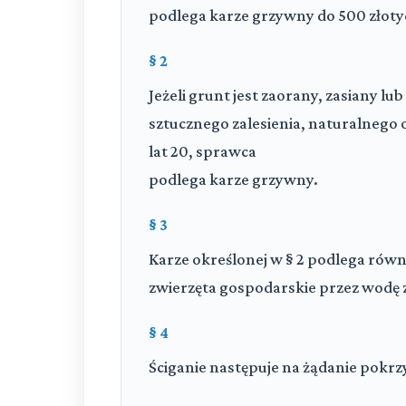
podlega karze grzywny do 500 złoty
§ 2
Jeżeli grunt jest zaorany, zasiany lu
sztucznego zalesienia, naturalnego 
lat 20, sprawca
podlega karze grzywny.
§ 3
Karze określonej w § 2 podlega równi
zwierzęta gospodarskie przez wodę z
§ 4
Ściganie następuje na żądanie pok