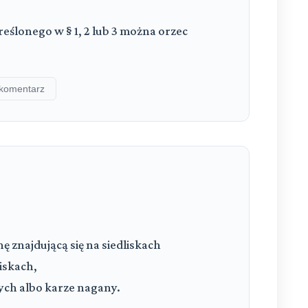
eślonego w § 1, 2 lub 3 można orzec
.
komentarz
ę znajdującą się na siedliskach
iskach,
ych albo karze nagany.