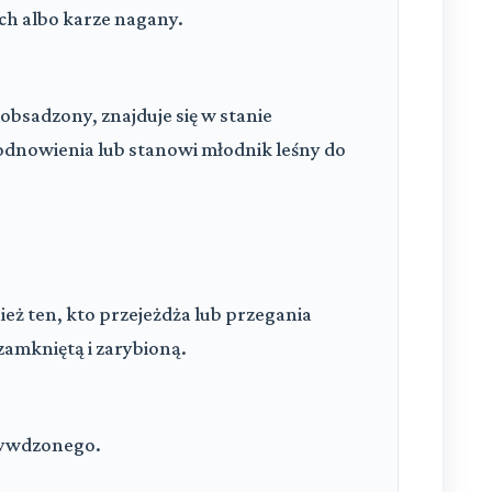
ch albo karze nagany.
b obsadzony, znajduje się w stanie
odnowienia lub stanowi młodnik leśny do
eż ten, kto przejeżdża lub przegania
amkniętą i zarybioną.
rzywdzonego.