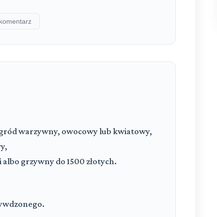
komentarz
 ogród warzywny, owocowy lub kwiatowy,
y,
 albo grzywny do 1500 złotych.
rzywdzonego.