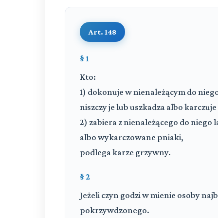
Art. 148
§ 1
Kto:
1) dokonuje w nienależącym do niego
niszczy je lub uszkadza albo karczuje
2) zabiera z nienależącego do niego 
albo wykarczowane pniaki,
podlega karze grzywny.
§ 2
Jeżeli czyn godzi w mienie osoby najb
pokrzywdzonego.