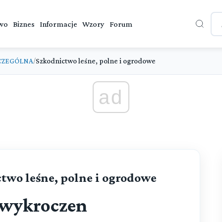
wo
Biznes
Informacje
Wzory
Forum
CZEGÓLNA
Szkodnictwo leśne, polne i ogrodowe
/
ad
ctwo leśne, polne i ogrodowe
 wykroczen