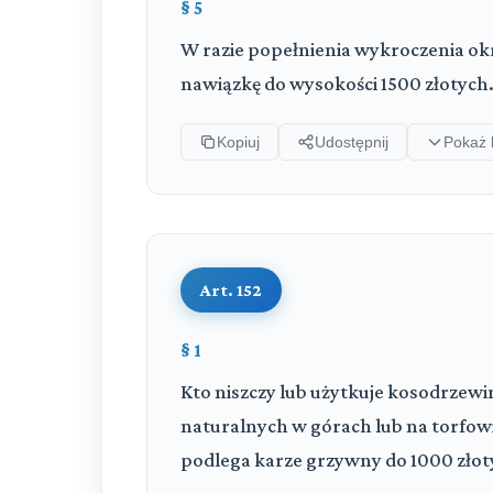
§ 5
W razie popełnienia wykroczenia okr
nawiązkę do wysokości 1500 złotych
Kopiuj
Udostępnij
Pokaż 
Art. 152
§ 1
Kto niszczy lub użytkuje kosodrzewin
naturalnych w górach lub na torfow
podlega karze grzywny do 1000 złot