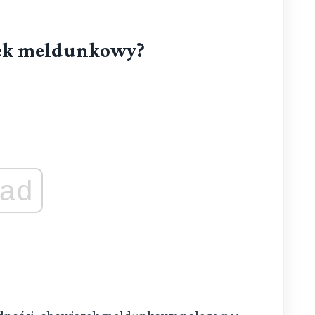
zek meldunkowy?
ad