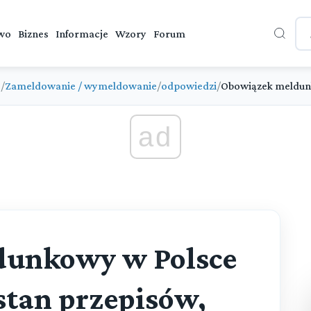
wo
Biznes
Informacje
Wzory
Forum
e
/
Zameldowanie / wymeldowanie
/
odpowiedzi
/
Obowiązek meldunk
ad
dunkowy w Polsce
stan przepisów,