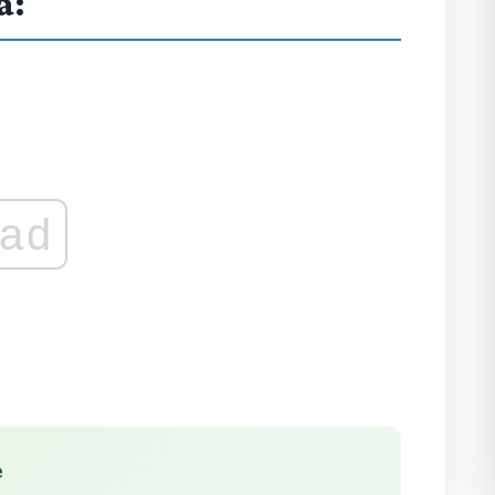
a:
ad
e