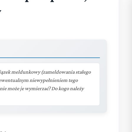
y
owiązek meldunkowy (zameldowania stałego
z ewentualnym niewypełnieniem tego
nie może je wymierzać? Do kogo należy