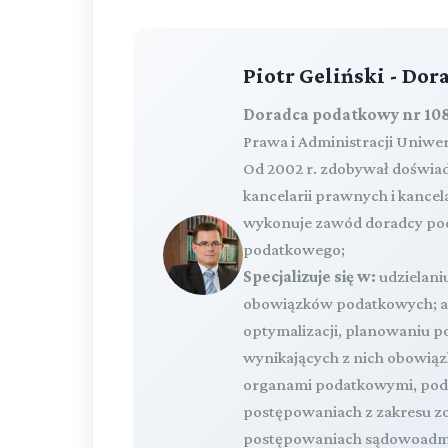
Piotr Geliński - Do
Doradca podatkowy nr 108
Prawa i Administracji Uniwe
Od 2002 r. zdobywał doświa
kancelarii prawnych i kance
wykonuje zawód doradcy pod
podatkowego;
Specjalizuje się w:
udzielaniu
obowiązków podatkowych; ana
optymalizacji, planowaniu
wynikających z nich obowią
organami podatkowymi, podc
postępowaniach z zakresu z
postępowaniach sądowoadmi