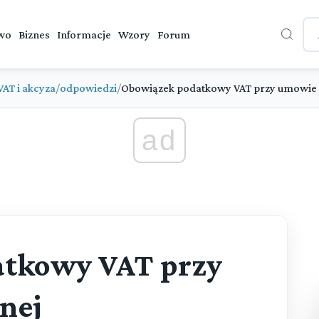
wo
Biznes
Informacje
Wzory
Forum
VAT i akcyza
/
odpowiedzi
/
Obowiązek podatkowy VAT przy umowie 
ad
tkowy VAT przy
nej