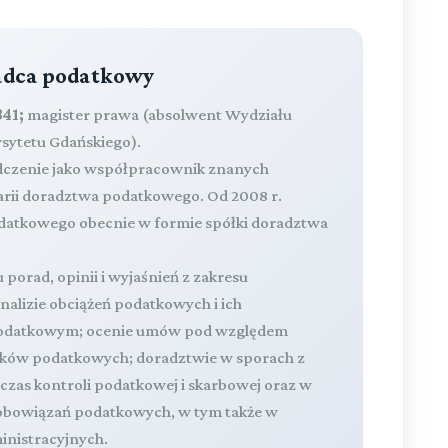
radca podatkowy
41;
magister prawa (absolwent Wydziału
rsytetu Gdańskiego).
dczenie jako współpracownik znanych
larii doradztwa podatkowego. Od 2008 r.
atkowego obecnie w formie spółki doradztwa
 porad, opinii i wyjaśnień z zakresu
lizie obciążeń podatkowych i ich
 podatkowym; ocenie umów pod względem
zków podatkowych; doradztwie w sporach z
zas kontroli podatkowej i skarbowej oraz w
obowiązań podatkowych, w tym także w
nistracyjnych.