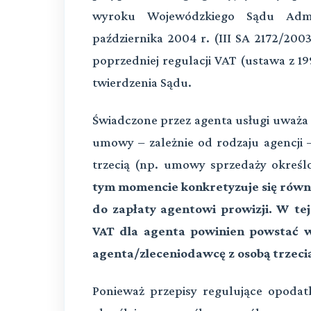
wyroku Wojewódzkiego Sądu Admi
października 2004 r. (III SA 2172/200
poprzedniej regulacji VAT (ustawa z 199
twierdzenia Sądu.
Świadczone przez agenta usługi uważa s
umowy – zależnie od rodzaju agencji
trzecią (np. umowy sprzedaży określo
tym momencie konkretyzuje się równi
do zapłaty agentowi prowizji. W te
VAT dla agenta powinien powstać 
agenta/zleceniodawcę z osobą trzeci
Ponieważ przepisy regulujące opoda