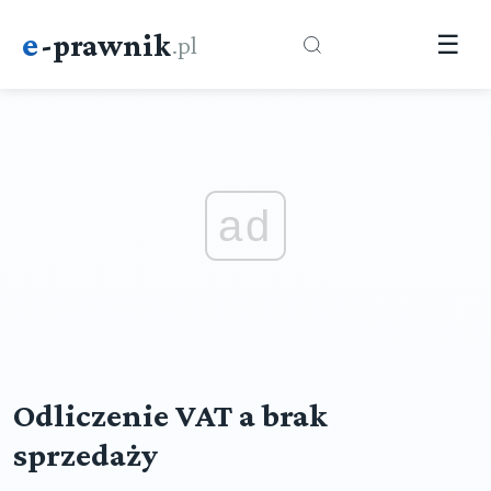
e
-prawnik
.pl
☰
ad
Odliczenie VAT a brak
sprzedaży