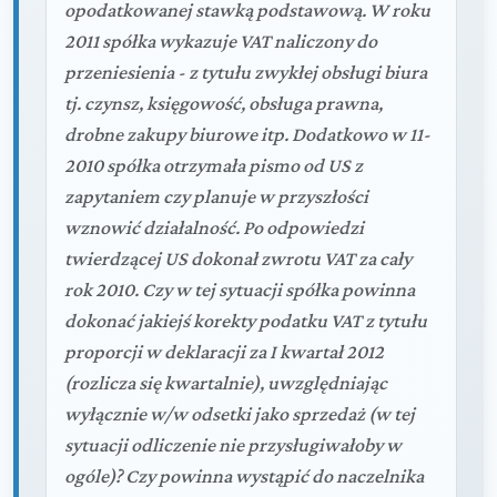
opodatkowanej stawką podstawową. W roku
2011 spółka wykazuje VAT naliczony do
przeniesienia - z tytułu zwykłej obsługi biura
tj. czynsz, księgowość, obsługa prawna,
drobne zakupy biurowe itp. Dodatkowo w 11-
2010 spółka otrzymała pismo od US z
zapytaniem czy planuje w przyszłości
wznowić działalność. Po odpowiedzi
twierdzącej US dokonał zwrotu VAT za cały
rok 2010. Czy w tej sytuacji spółka powinna
dokonać jakiejś korekty podatku VAT z tytułu
proporcji w deklaracji za I kwartał 2012
(rozlicza się kwartalnie), uwzględniając
wyłącznie w/w odsetki jako sprzedaż (w tej
sytuacji odliczenie nie przysługiwałoby w
ogóle)? Czy powinna wystąpić do naczelnika