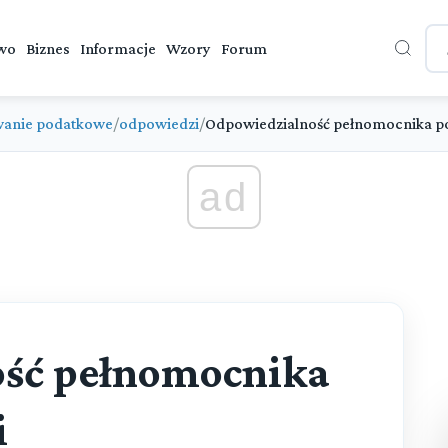
wo
Biznes
Informacje
Wzory
Forum
wanie podatkowe
/
odpowiedzi
/
Odpowiedzialność pełnomocnika po
ad
ść pełnomocnika
i