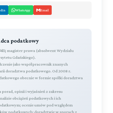
edIn
WhatsApp
Email
radca podatkowy
41;
magister prawa (absolwent Wydziału
rsytetu Gdańskiego).
dczenie jako współpracownik znanych
larii doradztwa podatkowego. Od 2008 r.
atkowego obecnie w formie spółki doradztwa
 porad, opinii i wyjaśnień z zakresu
lizie obciążeń podatkowych i ich
 podatkowym; ocenie umów pod względem
zków podatkowych; doradztwie w sporach z