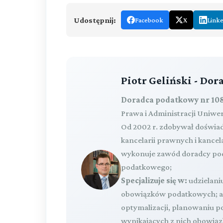
Udostępnij:
Facebook
X
Link
Piotr Geliński - Do
Doradca podatkowy nr 108
Prawa i Administracji Uniwe
Od 2002 r. zdobywał doświa
kancelarii prawnych i kance
wykonuje zawód doradcy pod
podatkowego;
Specjalizuje się w:
udzielaniu
obowiązków podatkowych; ana
optymalizacji, planowaniu
wynikających z nich obowią