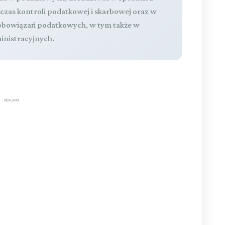
zas kontroli podatkowej i skarbowej oraz w
obowiązań podatkowych, w tym także w
nistracyjnych.
REKLAMA