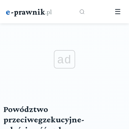
e
-prawnik
.pl
☰
ad
Powództwo
przeciwegzekucyjne-