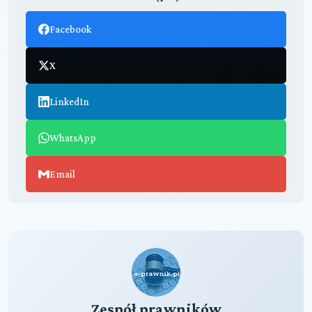
Facebook
X
LinkedIn
WhatsApp
Email
Zespół prawników