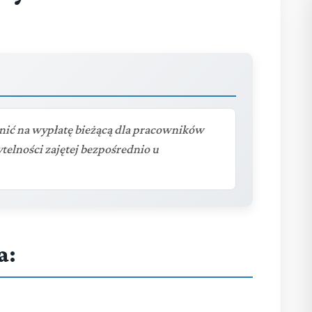
ić na wypłatę bieżącą dla pracowników
zytelności zajętej bezpośrednio u
a: