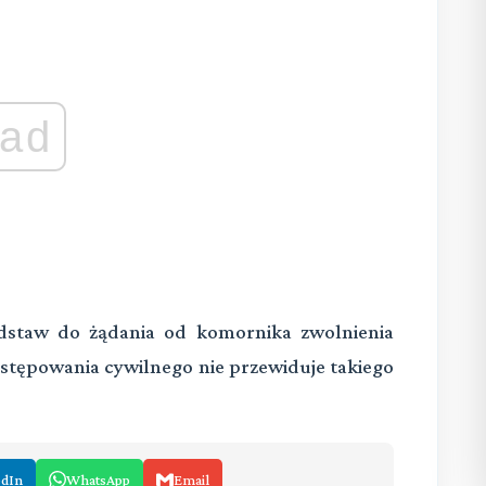
ad
staw do żądania od komornika zwolnienia
postępowania cywilnego nie przewiduje takiego
edIn
WhatsApp
Email