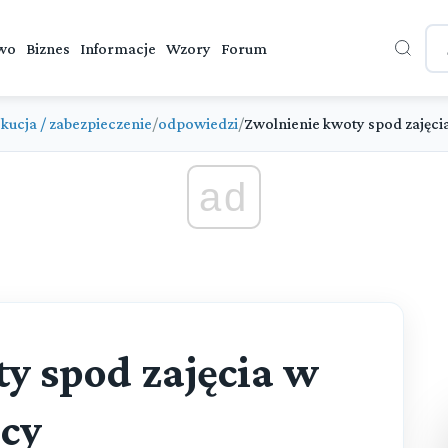
wo
Biznes
Informacje
Wzory
Forum
kucja / zabezpieczenie
/
odpowiedzi
/
Zwolnienie kwoty spod zajęcia
ad
y spod zajęcia w
acy