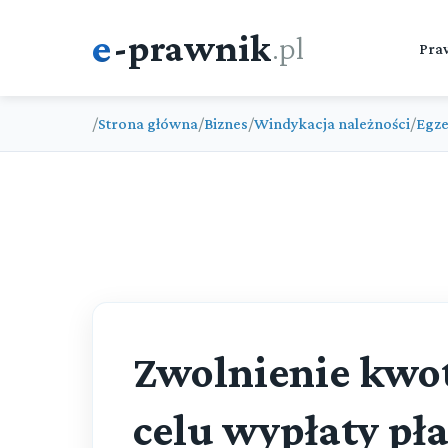
e
-prawnik
.pl
Pra
/
Strona główna
/
Biznes
/
Windykacja należności
/
Egze
Zwolnienie kwot
celu wypłaty pł