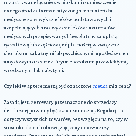
rozpatrywane łącznie z wnioskami o umieszczenie
danego środka farmaceutycznego lub materiału
medycznego w wykazie leków podstawowych i
uzupełniających oraz wykazie leków i materiałów
medycznych przepisywanych bezpłatnie, za opłatą
ryczałtową lub częściową odpłatnością w związku z
chorobami zakaźnymi lub psychicznymi, upośledzeniem
umysłowym oraz niektórymi chorobami przewlekłymi,
wrodzonymi lub nabytymi.
Czy leki w aptece muszą być oznaczone
metka
mi z ceną?
Zasadą jest, że towary przeznaczone do sprzedaży
detalicznej powinny być oznaczone ceną. Regulacja ta
dotyczy wszystkich towarów, bez względu na to, czy w
stosunku do nich obowiązują ceny umowne czy
urzędowe. Oznacza to, że
leki w aptece powinny być