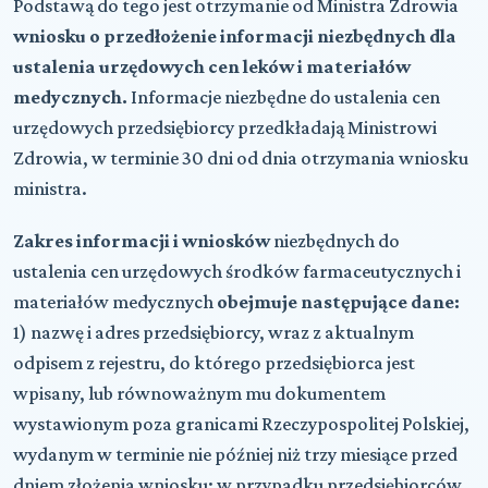
Podstawą do tego jest otrzymanie od Ministra Zdrowia
wniosku o przedłożenie informacji niezbędnych dla
ustalenia urzędowych cen leków i materiałów
medycznych.
Informacje niezbędne do ustalenia cen
urzędowych przedsiębiorcy przedkładają Ministrowi
Zdrowia, w terminie 30 dni od dnia otrzymania wniosku
ministra.
Zakres informacji i wniosków
niezbędnych do
ustalenia cen urzędowych środków farmaceutycznych i
materiałów medycznych
obejmuje następujące dane:
1) nazwę i adres przedsiębiorcy, wraz z aktualnym
odpisem z rejestru, do którego przedsiębiorca jest
wpisany, lub równoważnym mu dokumentem
wystawionym poza granicami Rzeczypospolitej Polskiej,
wydanym w terminie nie później niż trzy miesiące przed
dniem złożenia wniosku; w przypadku przedsiębiorców