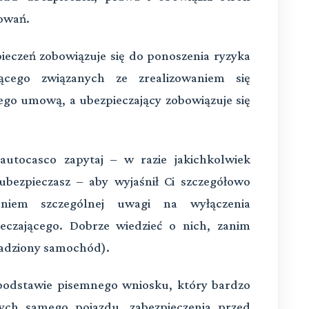
owań.
eczeń zobowiązuje się do ponoszenia ryzyka
ącego związanych ze zrealizowaniem się
ego umową, a ubezpieczający zobowiązuje się
tocasco zapytaj – w razie jakichkolwiek
ubezpieczasz – aby wyjaśnił Ci szczegółowo
eniem szczególnej uwagi na wyłączenia
ieczającego. Dobrze wiedzieć o nich, zanim
kradziony samochód).
podstawie pisemnego wniosku, który bardzo
cych samego pojazdu, zabezpieczenia przed