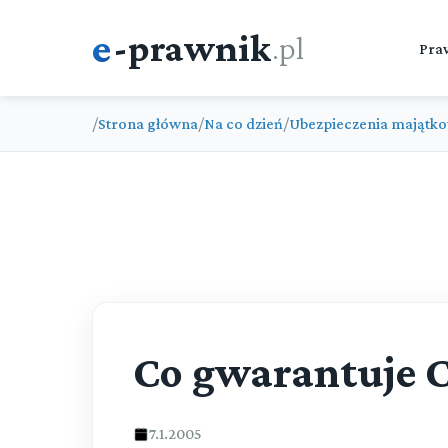
e
-prawnik
.pl
Pra
/
Strona główna
/
Na co dzień
/
Ubezpieczenia majątk
Co gwarantuje C
7.1.2005