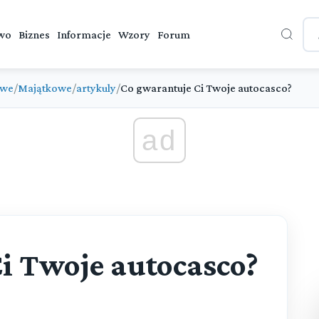
wo
Biznes
Informacje
Wzory
Forum
owe
/
Majątkowe
/
artykuly
/
Co gwarantuje Ci Twoje autocasco?
ad
i Twoje autocasco?