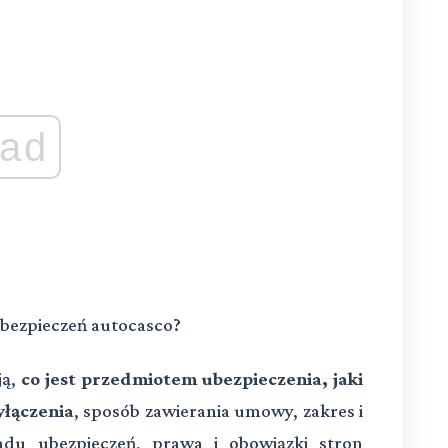
ad
bezpieczeń autocasco?
ją,
co jest przedmiotem ubezpieczenia, jaki
yłączenia
, sposób zawierania umowy, zakres i
ładu ubezpieczeń, prawa i obowiązki stron