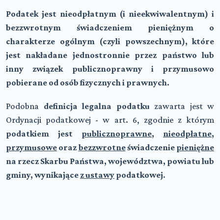
Podatek jest nieodpłatnym (i nieekwiwalentnym) i
bezzwrotnym świadczeniem pieniężnym o
charakterze ogólnym (czyli powszechnym), które
jest nakładane jednostronnie przez państwo lub
inny związek publicznoprawny i przymusowo
pobierane od osób fizycznych i prawnych.
Podobna
definicja legalna podatku
zawarta jest w
Ordynacji podatkowej - w art. 6, zgodnie z którym
p
odatkiem jest
publicznoprawne
,
nieodpłatne
,
przymusowe
oraz
bezzwrotne
świadczenie
pieniężne
na rzecz Skarbu Państwa, województwa, powiatu lub
gminy, wynikające
z ustawy
podatkowej
.