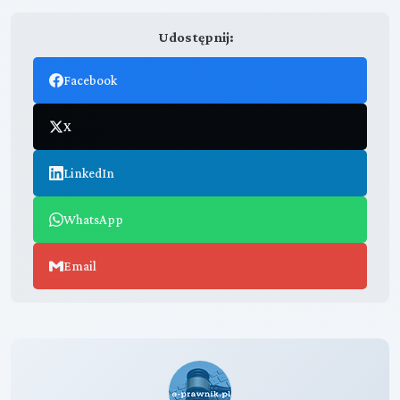
Udostępnij:
Facebook
X
LinkedIn
WhatsApp
Email