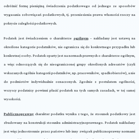
odróżnić formę pieniężną świadczenia podatkowego od jednego ze sposobów
wygasania zobowiązań podatkowych, tj. przeniesienia prawa własności rzeczy na
pokrycie zaległości podatkowych.
Podatek jest świadczeniem o charakterze
ogólnym
– nakładany jest ustawą na
określone kategorie podatników, nie ogranicza się do konkretnego przypadku lub
konkretnej osoby. Podatek oparty jest na normach prawnych o charakterze ogólnym,
a więc odnoszących się do nieograniczonej grupy określonych adresatów (czyli
wskazanych ogólnie kategorii podatników, np. pracowników, spadkobierców), a nie
do podmiotów indywidualnie oznaczonych. Zgodnie z postulatem ogólności,
wszyscy podatnicy powinni płacić podatek na tych samych zasadach, w tej samej
wysokości.
Publicznoprawny
charakter podatku wynika z tego, że stosunek podatkowy jest
zbudowany na konstrukcji stosunku administracyjnoprawnego. Podatek nakładany
jest więc jednostronnie przez państwo lub inny związek publicznoprawny normami