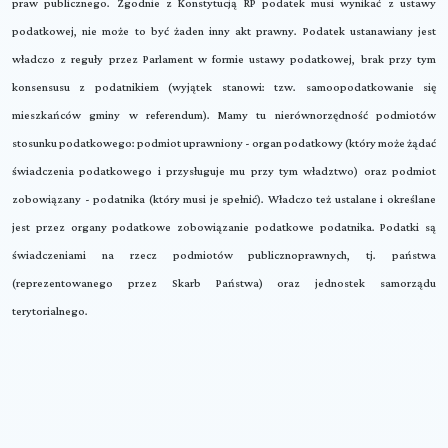
praw publicznego. Zgodnie z Konstytucją RP podatek musi wynikać z ustawy
podatkowej, nie może to być żaden inny akt prawny. Podatek ustanawiany jest
władczo z reguły przez Parlament w formie ustawy podatkowej, brak przy tym
konsensusu z podatnikiem (wyjątek stanowi: tzw. samoopodatkowanie się
mieszkańców gminy w referendum). Mamy tu nierównorzędność podmiotów
stosunku podatkowego: podmiot uprawniony - organ podatkowy (który może żądać
świadczenia podatkowego i przysługuje mu przy tym władztwo) oraz podmiot
zobowiązany - podatnika (który musi je spełnić). Władczo też ustalane i określane
jest przez organy podatkowe zobowiązanie podatkowe podatnika. Podatki są
świadczeniami na rzecz podmiotów publicznoprawnych, tj. państwa
(reprezentowanego przez Skarb Państwa) oraz jednostek samorządu
terytorialnego.