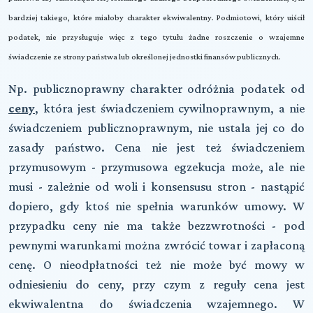
bardziej takiego, które miałoby charakter ekwiwalentny. Podmiotowi, który uiścił
podatek, nie przysługuje więc z tego tytułu żadne roszczenie o wzajemne
świadczenie ze strony państwa lub określonej jednostki finansów publicznych.
Np. publicznoprawny charakter odróżnia podatek od
c
eny
, która jest świadczeniem cywilnoprawnym, a nie
świadczeniem publicznoprawnym, nie ustala jej co do
zasady państwo. Cena nie jest też świadczeniem
przymusowym - przymusowa egzekucja może, ale nie
musi - zależnie od woli i konsensusu stron - nastąpić
dopiero, gdy ktoś nie spełnia warunków umowy. W
przypadku ceny nie ma także bezzwrotności - pod
pewnymi warunkami można zwrócić towar i zapłaconą
cenę. O nieodpłatności też nie może być mowy w
odniesieniu do ceny, przy czym z reguły cena jest
ekwiwalentna do świadczenia wzajemnego. W