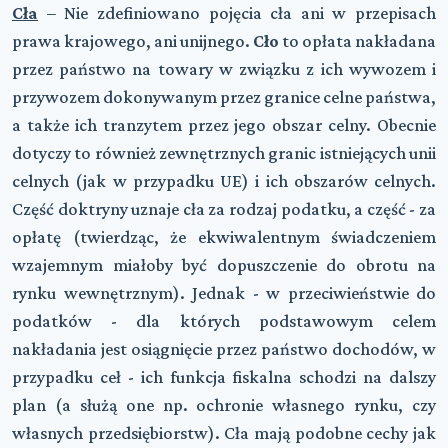
Cła
– Nie zdefiniowano pojęcia cła ani w przepisach
prawa krajowego, ani unijnego.
Cło
to opłata nakładana
przez państwo na towary w związku z ich wywozem i
przywozem dokonywanym przez granice celne państwa,
a także ich tranzytem przez jego obszar celny. Obecnie
dotyczy to również zewnętrznych granic istniejących unii
celnych (jak w przypadku UE) i ich obszarów celnych.
Część doktryny uznaje cła za rodzaj podatku, a część - za
opłatę (twierdząc, że ekwiwalentnym świadczeniem
wzajemnym miałoby być dopuszczenie do obrotu na
rynku wewnętrznym). Jednak - w przeciwieństwie do
podatków - dla których podstawowym celem
nakładania jest osiągnięcie przez państwo dochodów, w
przypadku ceł - ich funkcja fiskalna schodzi na dalszy
plan (a służą one np. ochronie własnego rynku, czy
własnych przedsiębiorstw). Cła mają podobne cechy jak