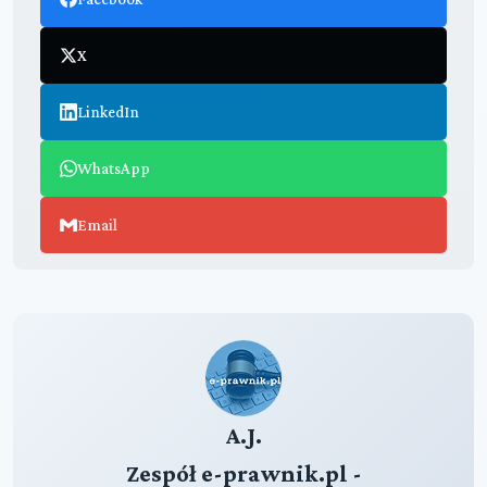
X
LinkedIn
WhatsApp
Email
A.J.
Zespół e-prawnik.pl -