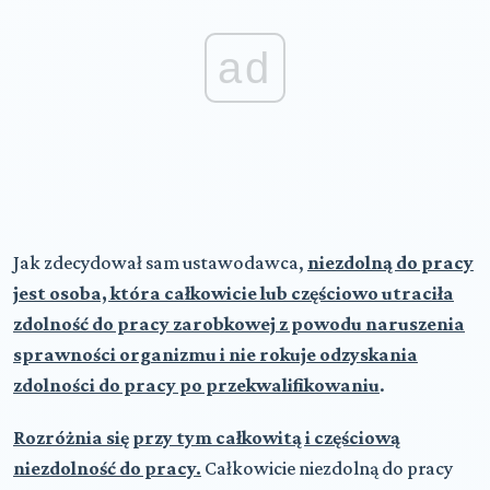
ad
Jak zdecydował sam ustawodawca,
niezdolną do pracy
jest osoba, która całkowicie lub częściowo utraciła
zdolność do pracy zarobkowej z powodu naruszenia
sprawności organizmu i nie rokuje odzyskania
zdolności do pracy po przekwalifikowaniu
.
Rozróżnia się przy tym całkowitą i częściową
niezdolność do pracy.
Całkowicie niezdolną do pracy