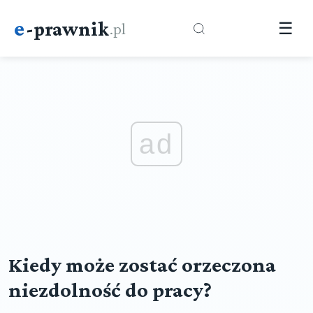
e
-prawnik
.pl
☰
ad
Kiedy może zostać orzeczona
niezdolność do pracy?