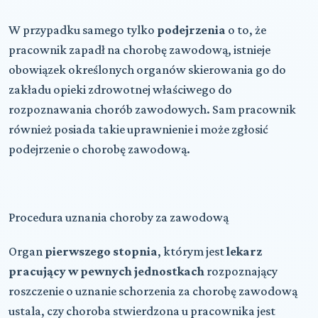
W przypadku samego tylko
podejrzenia
o to, że
pracownik zapadł na chorobę zawodową, istnieje
obowiązek określonych organów skierowania go do
zakładu opieki zdrowotnej właściwego do
rozpoznawania chorób zawodowych. Sam pracownik
również posiada takie uprawnienie i może zgłosić
podejrzenie o chorobę zawodową.
Procedura uznania choroby za zawodową
Organ
pierwszego stopnia
, którym jest
lekarz
pracujący w pewnych jednostkach
rozpoznający
roszczenie o uznanie schorzenia za chorobę zawodową
ustala, czy choroba stwierdzona u pracownika jest