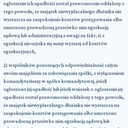
ogłoszenie ich upadłości został prawomocnie oddalony z
tego powodu, że majątek niewypłacalnego dłużnika nie
wystarcza na zaspokojenie kosztów postępowania albo
umorzono prowadzoną przeciwko nim egzekucję
sądową lub administracyjną z uwagi na fakt, iż z
egzekucji nie uzyska się sumy wyższej od kosztów
egzekucyjnych,
2) wspólników ponoszących odpowiedzialność całym
swoim majątkiem za zobowiązania spółki, z wyłączeniem
komandytariuszy w spółce komandytowej, jeżeli
ogłoszono jej upadłość lub jeżeli wniosek o ogłoszenie jej
upadłości został prawomocnie oddalony z tego powodu,
że majątek niewypłacalnego dłużnika nie wystarcza na
zaspokojenie kosztów postępowania albo umorzono
prowadzoną przeciwko nim egzekucję sądową lub