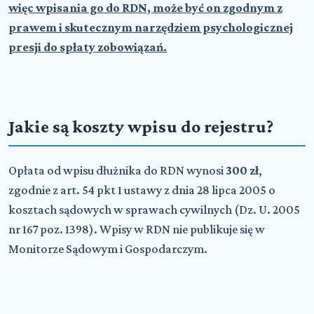
więc wpisania go do RDN, może być on zgodnym z
prawem i skutecznym narzędziem psychologicznej
presji do spłaty zobowiązań.
Jakie są koszty wpisu do rejestru?
Opłata od wpisu dłużnika do RDN wynosi
300 zł
,
zgodnie z art. 54 pkt 1 ustawy z dnia 28 lipca 2005 o
kosztach sądowych w sprawach cywilnych (Dz. U. 2005
nr 167 poz. 1398). Wpisy w RDN nie publikuje się w
Monitorze Sądowym i Gospodarczym.