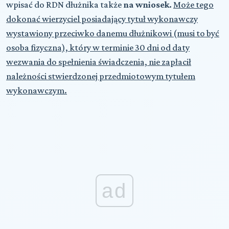
wpisać do RDN dłużnika także
na wniosek.
Może tego
dokonać wierzyciel posiadający tytuł wykonawczy
wystawiony przeciwko danemu dłużnikowi (musi to być
osoba fizyczna), który w terminie 30 dni od daty
wezwania do spełnienia świadczenia, nie zapłacił
należności stwierdzonej przedmiotowym tytułem
wykonawczym.
ad