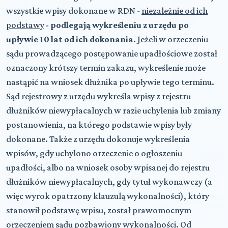
wszystkie wpisy dokonane w RDN -
niezależnie od ich
podstawy
-
podlegają wykreśleniu z urzędu po
upływie 10 lat od ich dokonania
. Jeżeli w orzeczeniu
sądu prowadzącego postępowanie upadłościowe został
oznaczony krótszy termin zakazu, wykreślenie może
nastąpić na wniosek dłużnika po upływie tego terminu.
Sąd rejestrowy z urzędu wykreśla wpisy z rejestru
dłużników niewypłacalnych w razie uchylenia lub zmiany
postanowienia, na którego podstawie wpisy były
dokonane. Także z urzędu dokonuje wykreślenia
wpisów, gdy uchylono orzeczenie o ogłoszeniu
upadłości, albo na wniosek osoby wpisanej do rejestru
dłużników niewypłacalnych, gdy tytuł wykonawczy (a
więc wyrok opatrzony klauzulą wykonalności), który
stanowił podstawę wpisu, został prawomocnym
orzeczeniem sądu pozbawiony wykonalności. Od