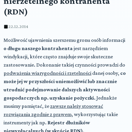
nierzetelnego kontrahenta
(RDN)
22.12.2014
Możliwość ujawnienia szerszemu gronu osób informacji
o długu naszego kontrahenta
jest narzędziem
windykacji, które często znajduje swoje skuteczne
zastosowanie. Dokonanie takiej czynności prowadzi do
podważenia wiarygodności i rzetelności
danej osoby,
co
może jej w przyszłości uniemożliwić lub znacznie
utrudnić podejmowanie dalszych aktywności
gospodarczych np. uzyskanie pożyczki.
Jednakże
musimy pamiętać, że
zawsze należy stosować
rozwiązania zgodnie z prawem,
wykorzystując takie
instrumenty jak np.
Rejestr dłużników
niewypłacalnych (w skrócie RDN).