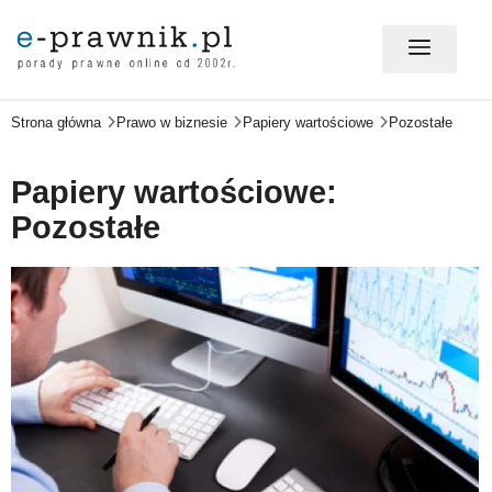
Strona główna
Prawo w biznesie
Papiery wartościowe
Pozostałe
MÓJ E-PRAWNIK - LOGOWANIE
Papiery wartościowe:
PORADY PRAWNE ONLINE
Pozostałe
PRAWO NA CO DZIEŃ
PRAWO W BIZNESIE
ZMIANY W PRAWIE